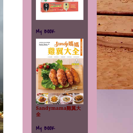
My BOOK
Sandymama雞翼大
全
My BOOK