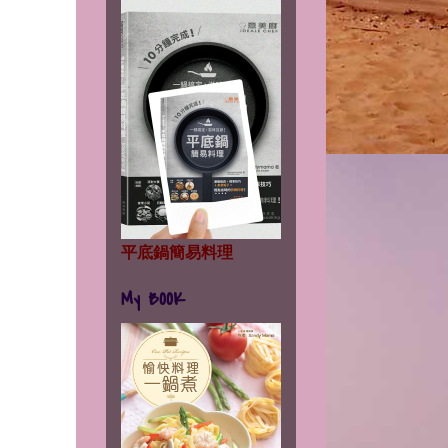
平底鍋簡易料理
My BOOK