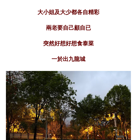
大小姐及大少都各自精彩
兩老要自己顧自已
突然好想好想食泰菜
一於出九龍城