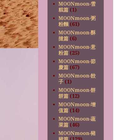
MOONmoon‧雪
糕篇
(1)
MOONmoon‧粥
粉麵
(61)
MOONmoon‧酥
撻篇
(6)
MOONmoon‧意
粉篇
(25)
MOONmoon‧節
慶篇
(67)
MOONmoon‧餃
子
(1)
MOONmoon‧餅
餅篇
(12)
MOONmoon‧增
值篇
(14)
MOONmoon‧蔬
菜篇
(46)
MOONmoon‧豬
豬篇
(129)