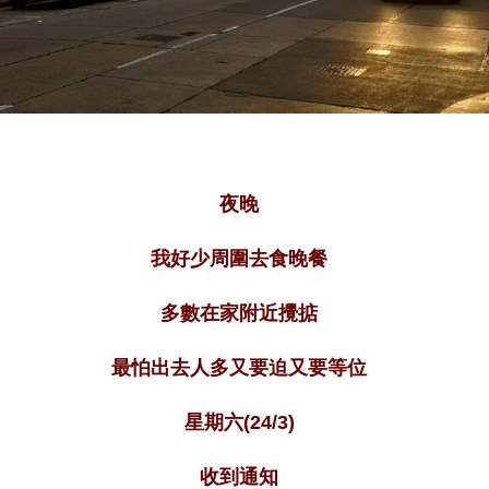
夜晚
我好少周圍去食晚餐
多數在家附近攪掂
最怕出去人多又要迫又要等位
星期六(24/3)
收到通知