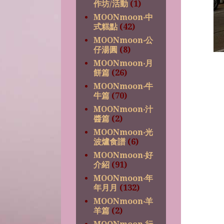
作坊/活動
(1)
MOONmoon‧中
式糕點
(42)
MOONmoon‧公
仔湯圓
(8)
MOONmoon‧月
餅篇
(26)
MOONmoon‧牛
牛篇
(70)
MOONmoon‧汁
醬篇
(2)
MOONmoon‧光
波爐食譜
(6)
MOONmoon‧好
介紹
(91)
MOONmoon‧年
年月月
(132)
MOONmoon‧羊
羊篇
(2)