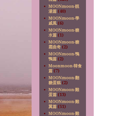
MOONmoon‧靚
湯篇
(40)
MOONmoon‧學
戚風
(6)
MOONmoon‧糖
水篇
(1)
MOONmoon‧糖
霜曲奇
(2)
MOONmoon‧鴨
鴨篇
(2)
Moonmoon‧韓食
篇
(7)
MOONmoon‧翻
糖蛋糕
(2)
MOONmoon‧雞
蛋篇
(13)
MOONmoon‧雞
翼篇
(51)
MOONmoon‧雞