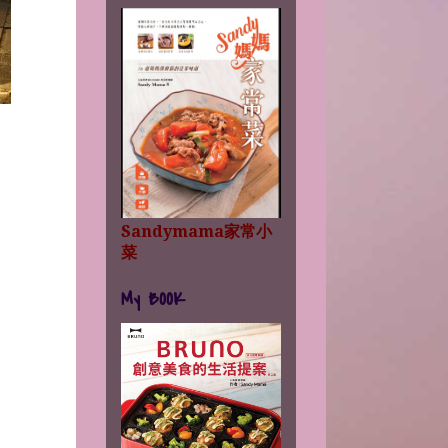
Sandymama家常小
菜
My BOOK