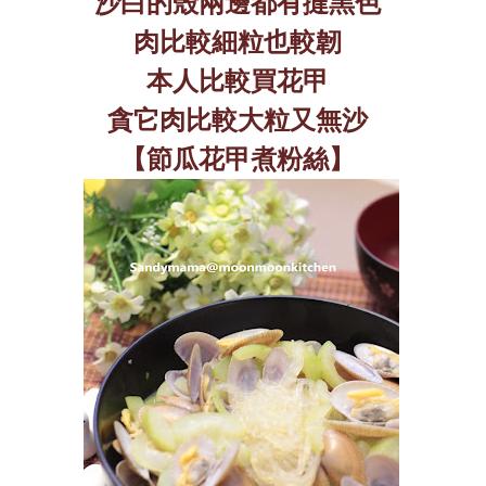
沙白的殼兩邊都有撻黑色
肉比較細粒也較韌
本人比較買花甲
貪它肉比較大粒又無沙
【節瓜花甲煮粉絲】