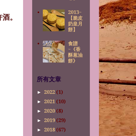
2013~
許酒。
【脆皮
奶皇月
餅】
食譜
~《香
酥葱油
餅》
所有文章
2022
(1)
►
2021
(10)
►
2020
(8)
►
2019
(29)
►
2018
(67)
►