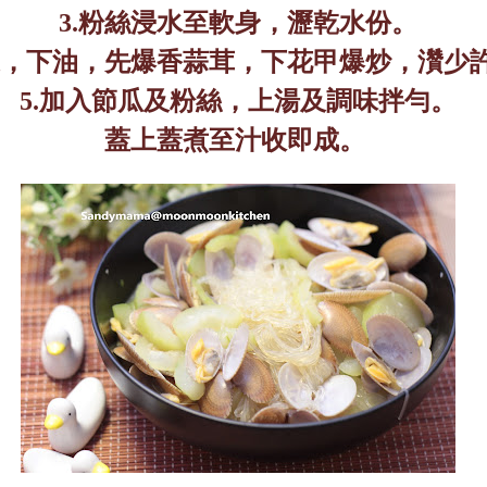
3.
粉絲浸水至軟身，瀝乾水份。
，下油，先爆香蒜茸，下花甲爆炒，灒少
5.
加入節瓜及粉絲，上湯及調味拌勻。
蓋上蓋煮至汁收即成。