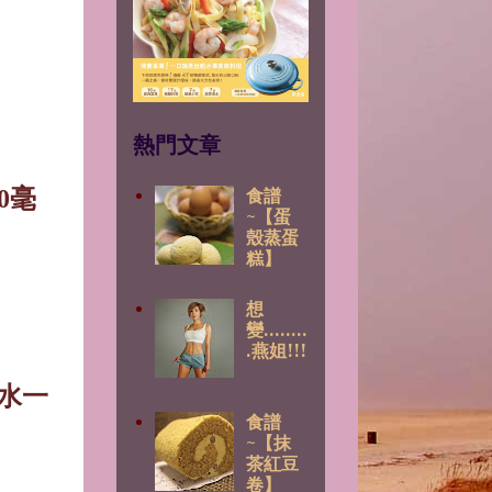
熱門文章
0
毫
食譜
~【蛋
殼蒸蛋
糕】
想
變........
.燕姐!!!
水一
食譜
~【抹
茶紅豆
卷】