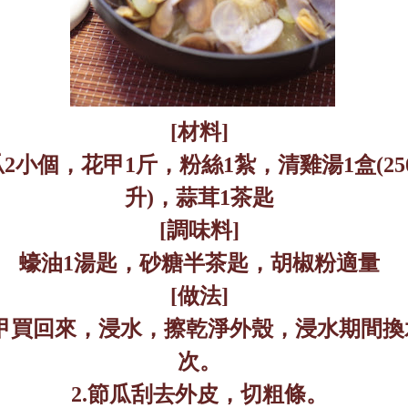
[
材料
]
瓜
2
小個，花甲
1
斤，粉絲
1
紮，清雞湯
1
盒
(25
升
)
，蒜茸
1
茶匙
[
調味料
]
蠔油
1
湯匙，砂糖半茶匙，胡椒粉適量
[
做法
]
甲買回來，浸水，擦乾淨外殼，浸水期間換
次。
2.
節瓜刮去外皮，切粗條。