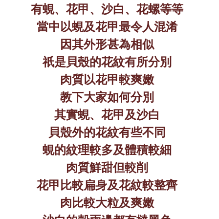
有蜆、花甲、沙白、花螺等等
當中以蜆及花甲最令人混淆
因其外形甚為相似
祇是貝殼的花紋有所分別
肉質以花甲較爽嫩
教下大家如何分別
其實蜆、花甲及沙白
貝殼外的花紋有些不同
蜆的紋理較多及體積較細
肉質鮮甜但較削
花甲比較扁身及花紋較整齊
肉比較大粒及爽嫩