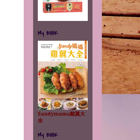
My BOOK
Sandymama雞翼大
全
My BOOK