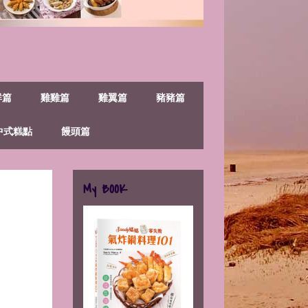
鮮篇
雞雞篇
雞翼篇
豬豬篇
中式糕點
饅頭篇
My BOOK