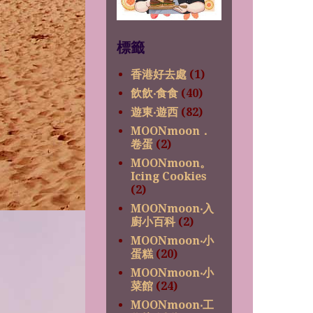
標籤
香港好去處
(1)
飲飲‧食食
(40)
遊東‧遊西
(82)
MOONmoon．
卷蛋
(2)
MOONmoon。
Icing Cookies
(2)
MOONmoon‧入
廚小百科
(2)
MOONmoon‧小
蛋糕
(20)
MOONmoon‧小
菜館
(24)
MOONmoon‧工