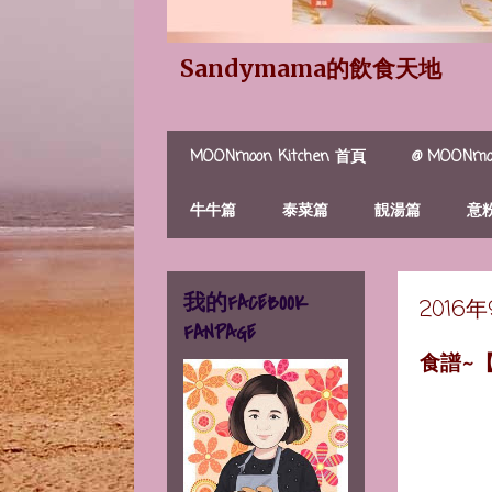
Sandymama的飲食天地
MOONmoon Kitchen 首頁
@ MOONmoo
牛牛篇
泰菜篇
靚湯篇
意
我的FACEBOOK
2016
FANPAGE
食譜~