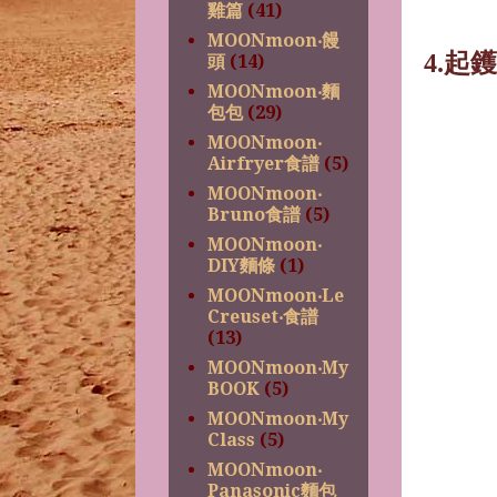
雞篇
(41)
MOONmoon‧饅
4.
起鑊
頭
(14)
MOONmoon‧麵
包包
(29)
MOONmoon‧
Airfryer食譜
(5)
MOONmoon‧
Bruno食譜
(5)
MOONmoon‧
DIY麵條
(1)
MOONmoon‧Le
Creuset‧食譜
(13)
MOONmoon‧My
BOOK
(5)
MOONmoon‧My
Class
(5)
MOONmoon‧
Panasonic麵包