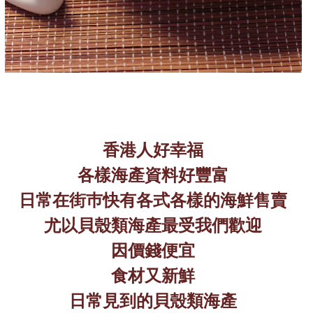
香港人好幸福
各樣海產資料好豐富
日常在街巿快有各式各樣的海鮮售賣
尤以貝殼類海產最受我們歡迎
因價錢便宜
食材又新鮮
日常見到的貝殼類海產