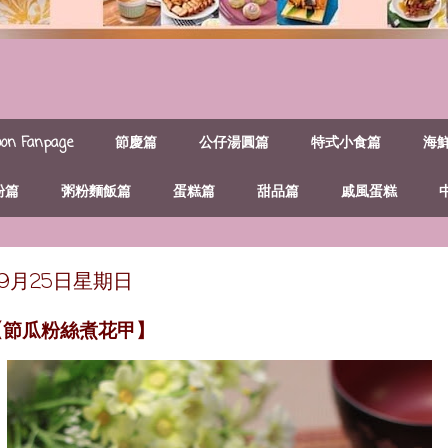
n Fanpage
節慶篇
公仔湯圓篇
特式小食篇
海
粉篇
粥粉麵飯篇
蛋糕篇
甜品篇
戚風蛋糕
年9月25日星期日
【節瓜粉絲煮花甲】