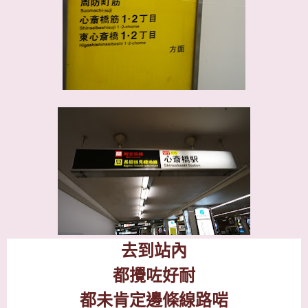
去到站內
都攪咗好耐
都未肯定邊條線路啱