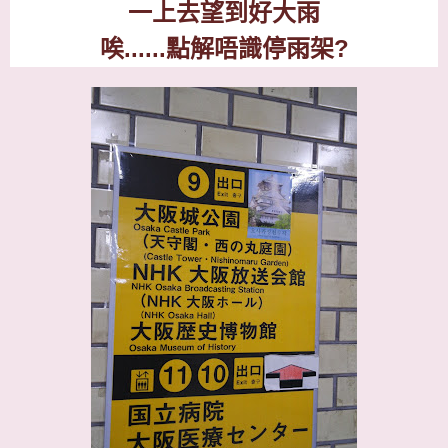
一上去望到好大雨
唉
......
點解唔識停雨架
?