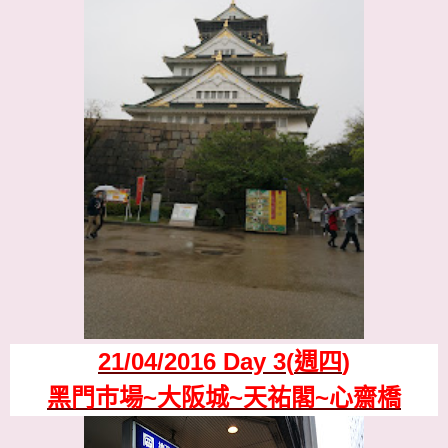
21/04/2016 Day 3(
週四
)
黑門巿場
~
大阪城
~
天祐閣
~
心齋橋