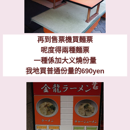
再到售票機買麵票
呢度得兩種麵票
一種係加大义燒份量
我地買普通份量的
690yen