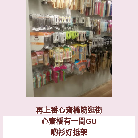
再上番心齋橋筋逛街
心齋橋有一間
GU
啲衫好抵架