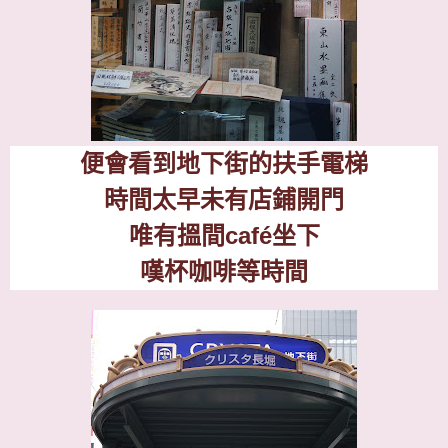
便會看到地下街的扶手電梯
時間太早未有店鋪開門
唯有搵間
café
坐下
嘆杯咖啡等時間