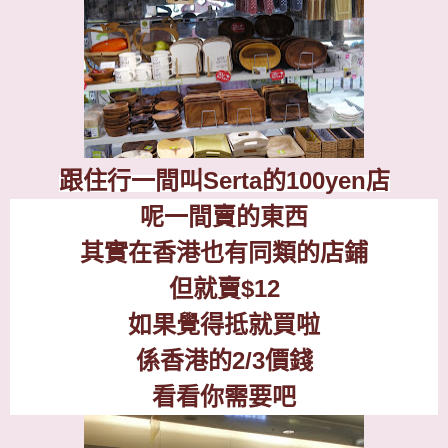
跟住行一間叫
Serta
的
100yen
店
呢一間賣的東西
其實在香港也有同類的店鋪
但就賣
$12
如果覺得抵就買啦
係香港的
2/3
價錢
看看你需要吧