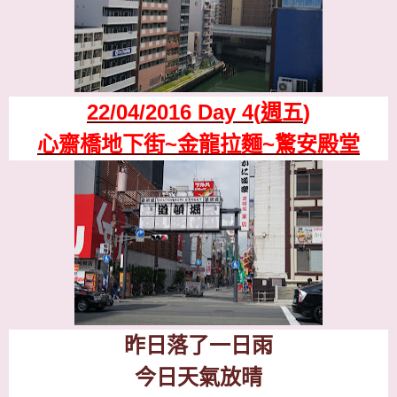
22/04/2016 Day 4(
週五
)
心齋橋地下街
~
金龍拉麵
~
驚安殿堂
昨日落了一日雨
今日天氣放晴