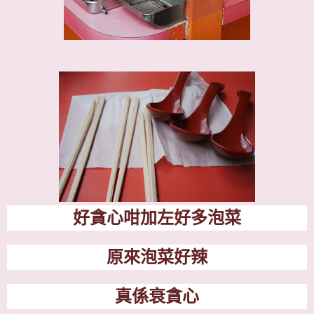
好貪心咁加左好多泡菜
原來泡菜好辣
真係衰貪心