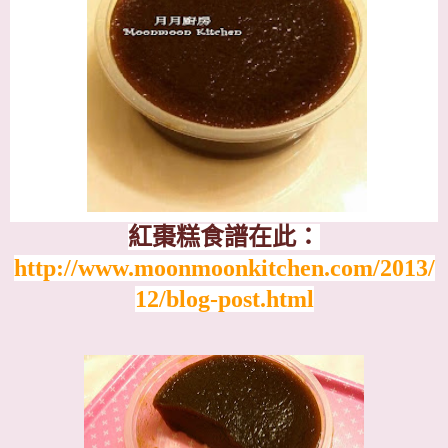
紅棗糕食譜在此：
http://www.moonmoonkitchen.com/2013/
12/blog-post.html