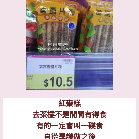
紅棗糕
去茶樓不是間間有得食
有的一定會叫一碟食
自從學識做之後