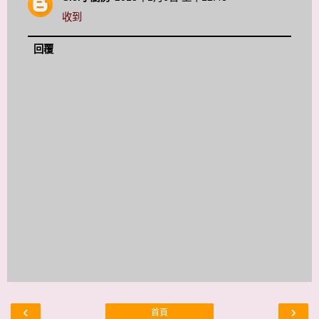
收到
回覆
‹
›
首頁