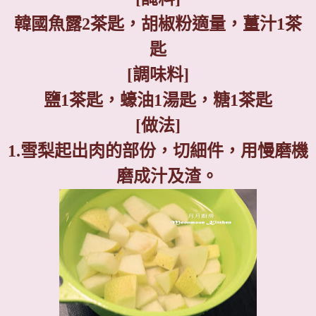
韓國魚露
2
茶匙，胡椒粉適量，薑汁
1
茶
匙
[
調味料
]
鹽
1
茶匙，蠔油
1
湯匙，糖
1
茶匙
[
做法
]
1.
雪梨起出肉的部份，切細件，用慢磨機
磨成汁及渣。