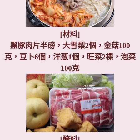
[
材料
]
黑豚肉片半磅，大雪梨
2
個，金菇
100
克，豆卜
6
個，洋葱
1
個，旺菜
2
棵，泡菜
100
克
[
醃料
]