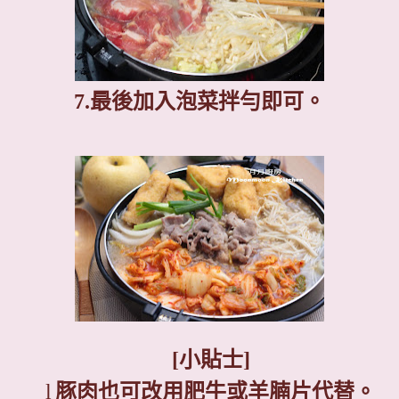
7.
最後加入泡菜拌勻即可。
[
小貼士
]
l
豚肉也可改用肥牛或羊腩片代替。