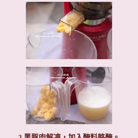
2.
黑豚肉解凍，加入醃料略醃。