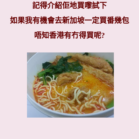
記得介紹佢地買嚟試下
如果我有機會去新加坡一定買番幾包
唔知香港有冇得買呢
?