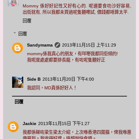
Mommy 係好好記性又好有心的. 呢邊要食叻沙好容易,
出街就有, 所以我都未買過呢隻麵嚟試, 價錢都唔算太平.
回覆
回覆
Sandymama
2013年11月15日 上午11:29
mommy係我真心的朋友，有咩嘢我都同佢傾的!
我呢度處處都要排長龍，有咗呢隻麵好正
Side B
2013年11月20日 下午4:00
我認同，MD真係好好人！
回覆
Jackie
2013年11月15日 下午1:27
我都係睇咗梁生梁太介紹，上次喺香港四圍揾，俾我喺惠
康揾到。我收得好埋，唔想咁快食哂。