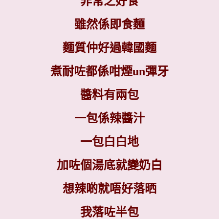
非常之好食
雖然係即食麵
麵質仲好過韓國麵
煮耐咗都係咁煙
un
彈牙
醬料有兩包
一包係辣醬汁
一包白白地
加咗個湯底就變奶白
想辣啲就唔好落晒
我落咗半包