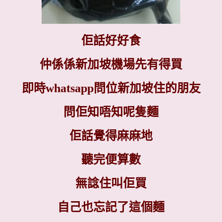
佢話好好食
仲係係新加坡機場先有得買
即時
whatsapp
問位新加坡住的朋友
問佢知唔知呢隻麵
佢話覺得麻麻地
聽完便算數
無諗住叫佢買
自己也忘記了這個麵