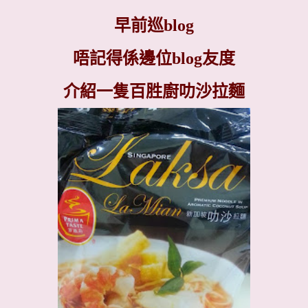
早前巡
blog
唔記得係邊位
blog
友度
介紹一隻百胜廚叻沙拉麵