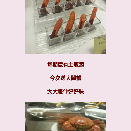
每期還有主題添
今次送大閘蟹
大大隻仲好好味