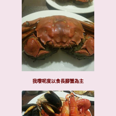
我嚟呢度以食長腳蟹為主