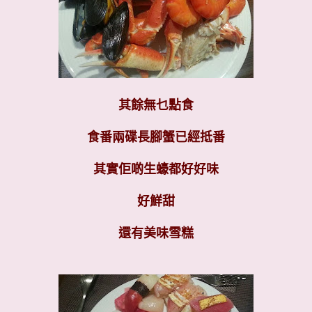
其餘無乜點食
食番兩碟長腳蟹已經抵番
其實佢啲生蠔都好好味
好鮮甜
還有美味雪糕