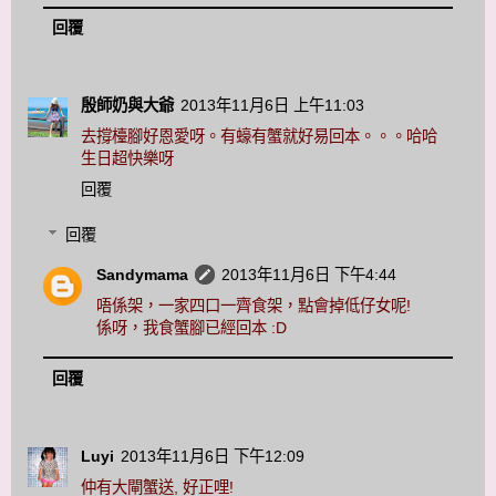
回覆
殷師奶與大爺
2013年11月6日 上午11:03
去撐檯腳好恩愛呀。有蠔有蟹就好易回本。。。哈哈
生日超快樂呀
回覆
回覆
Sandymama
2013年11月6日 下午4:44
唔係架，一家四口一齊食架，點會掉低仔女呢!
係呀，我食蟹腳已經回本 :D
回覆
Luyi
2013年11月6日 下午12:09
仲有大閘蟹送, 好正哩!