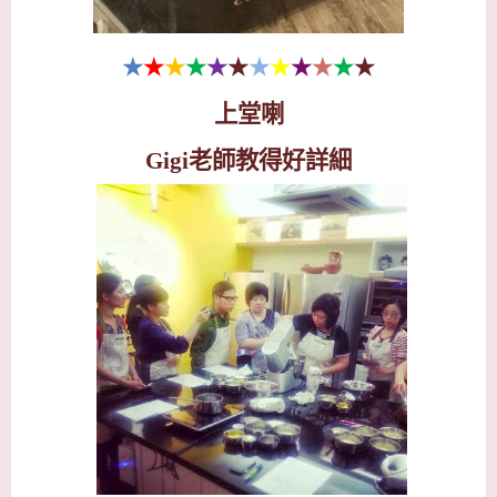
★
★
★
★
★
★
★
★
★
★
★
★
上堂喇
Gigi
老師教得好詳細