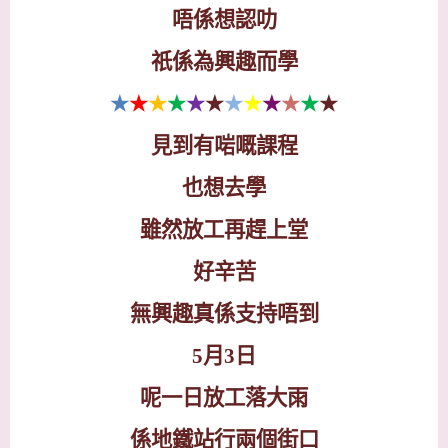
唔係想認叻
祇係為興趣而學
★
★
★
★
★
★
★
★
★
★
★
★
見到有啱嘅課程
也想去學
雖然放工再趕上堂
好辛苦
無興趣真係支持唔到
5
月
3
日
呢一日放工落大雨
係地鐵站行兩個街口