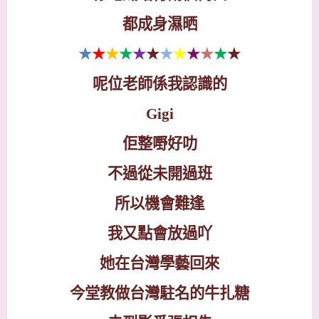
都成身濕晒
★
★
★
★
★
★
★
★
★
★
★
★
呢位老師係我認識的
Gigi
佢整嘢好叻
不過從未開過班
所以機會難逢
我又點會放過吖
她在台灣學藝回來
今堂教做台灣駐名的牛扎糖