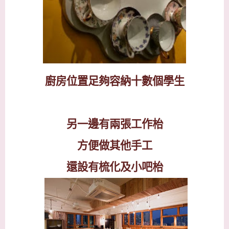
廚房位置足夠容
納十數個學生
另一邊有兩張工作枱
方便做其他手工
還設有梳化及小吧枱