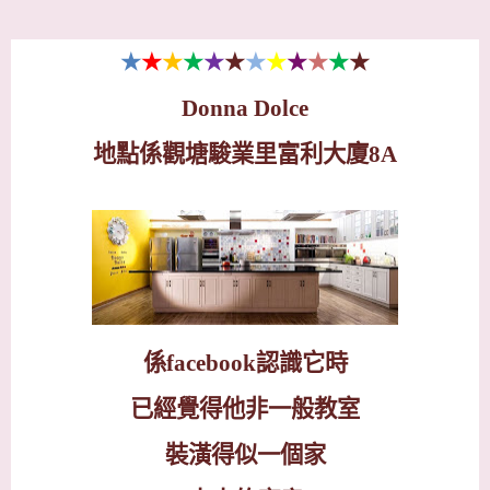
★
★
★
★
★
★
★
★
★
★
★
★
Donna Dolce
地點係觀塘駿業里富利大廈
8A
係
facebook
認識它時
已經覺得他非一般教室
裝潢得似一個家