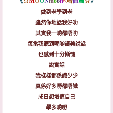
《
☆
M
O
O
N
m
o
o
n
~
增
值
篇
☆
》
做到老學到老
雖然你地話我好叻
其實我一啲都唔叻
每當我聽到呢啲讚美說話
也感到十分慚愧
說實話
我樣樣都係識少少
真係好多嘢都唔識
成日想增值自己
學多啲嘢