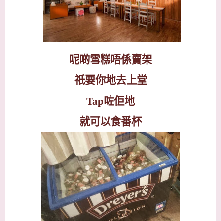
呢啲雪糕唔係賣架
祇要你地去上堂
Tap
咗佢地
就可以食番杯