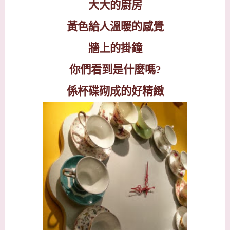
大大的廚房
黃色給人溫暖的感覺
牆上的掛鐘
你們看到是什麼嗎
?
係杯碟砌成的好精緻