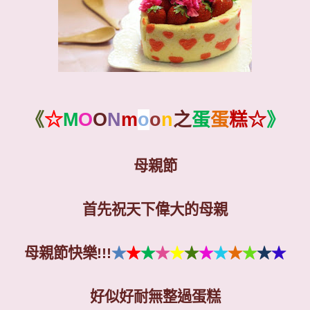
《
☆
M
O
O
N
m
o
o
n
之
蛋
蛋
糕☆
》
母親節
首先祝天下偉大的母親
母親節快樂
!!!
★
★
★
★
★
★
★
★
★
★
★
★
好似好耐無整過蛋糕