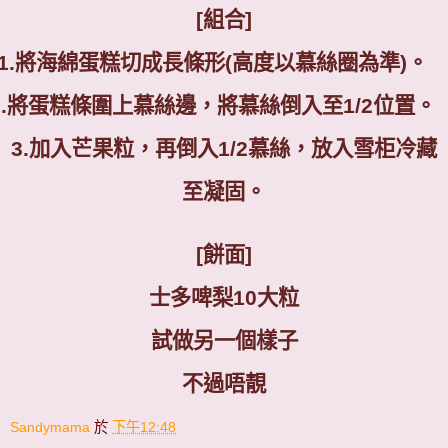
[
組合
]
1.
將海綿蛋糕切成長條形
(
高度以慕絲圈為準
)
。
.
將蛋糕條圍上慕絲邊，將慕絲倒入至
1/2
位置。
3.
加入芒果粒，再倒入
1/2
慕絲，放入雪柜冷藏
至凝固。
[
餅面
]
士多啤梨
10
大粒
試做另一個樣子
不過唔靚
Sandymama
於
下午12:48