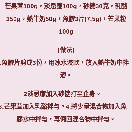
芒果茸
100g
，淡忌廉
100g
，砂糖
30
克，乳酪
150g
，熱牛奶
50g
，魚膠
3
片
(7.5g)
，芒果粒
100g
[
做法
]
.
魚膠片剪成
3
份，用冰水浸軟，放入熱牛奶中拌
溶。
2
淡忌廉加入砂糖打至企身。
3.
芒果茸加入乳酪拌勻。
4.
將少量混合物加入魚
膠水中拌勻，再倒回混合物中拌勻。