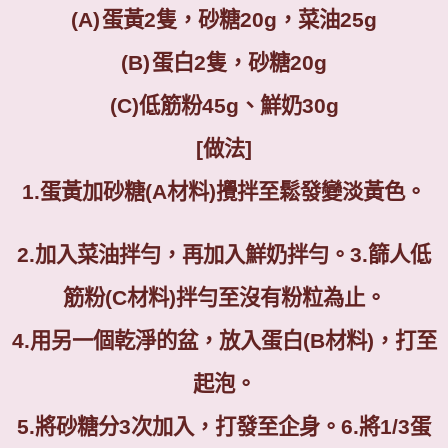
(A)
蛋黃
2
隻，砂糖
20g
，菜油
25g
(B)
蛋白
2
隻，砂糖
20g
(C)
低筋粉
45g
、鮮奶
30g
[
做法
]
1.
蛋黃加砂糖
(A
材料
)
攪拌至鬆發變淡黃色。
2.
加入菜油拌勻，再加入鮮奶拌勻。
3.
篩人低
筋粉
(C
材料
)
拌勻至沒有粉粒為止。
4.
用另一個乾淨的盆，放入蛋白
(B
材料
)
，打至
起泡。
5.
將砂糖分
3
次加入，打發至企身。
6.
將
1/3
蛋