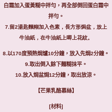
白霜加入蛋黃糊中拌勻，再全部倒回蛋白霜中
拌勻。
7.留2湯匙麵糊加入色素，
長方形焗盆，放上
牛油紙，
在牛油紙上唧上花紋。
8.以170度預熱焗爐10分鐘，放入先焗2分鐘。
9.取出倒入餘下麵糊抹平。
10.
放入焗盆焗
12
分鐘，取出放涼。
【芒果乳酪慕絲】
[
材料
]