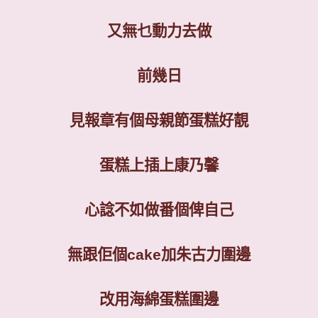
又無乜動力去做
前幾日
見報章有個母親節蛋糕好靚
蛋糕上插上康乃馨
心諗不如做番個俾自己
無跟佢個
cake
加朱古力圍邊
改用海綿蛋糕圍邊