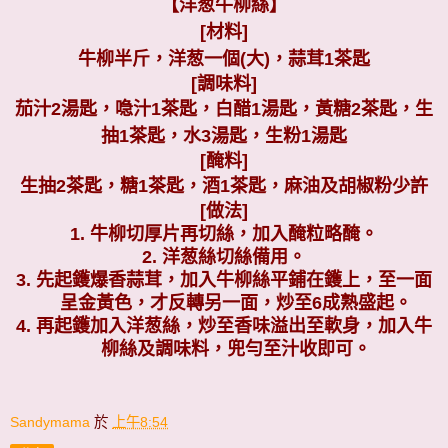
【洋葱牛柳絲】
[材料
]
牛柳半斤，洋葱一個
(
大
)
，蒜茸
1
茶匙
[調味料
]
茄汁
2
湯匙，喼汁
1
茶匙，白醋
1
湯匙，黃糖
2
茶匙，生
抽
1
茶匙，水
3
湯匙，生粉
1
湯匙
[醃料
]
生抽
2
茶匙，糖
1
茶匙，酒
1
茶匙，麻油及胡椒粉少許
[做法
]
1.
牛柳切厚片再切絲，加入醃粒略醃。
2.
洋葱絲切絲備用。
3.
先起鑊爆香蒜茸，加入牛柳絲平鋪在鑊上，至一面
呈金黃色，才反轉另一面，炒至
6
成熟盛起。
4.
再起鑊加入洋葱絲，炒至香味溢出至軟身，加入牛
柳絲及調味料，兜勻至汁收即可。
Sandymama
於
上午8:54