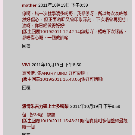
mother
2011年10月19日 下午8:39
係啊，錯一次就學曉多啲嘢，我都係呀，所以每次衰咗雖
然好傷心，但正面啲睇又會印象深刻，下次唔會再犯!加
油呀，你已經做得好好!
[版主回覆10/19/2011 12:42:14]無錯吖，錯咗下次咪識，
都唔傷心嘅，一個教訓啫!
回覆
VIVI
2011年10月19日 下午8:50
真可惜, 隻ANGRY BIRD 好可愛啊 !
[版主回覆10/19/2011 15:43:06]係好可惜呀!
回覆
濃情朱古力碰上士多啤梨
2011年10月19日 下午9:59
但...好3d呢...靚靚...
[版主回覆10/19/2011 15:43:21]呢個真係咁多個整得最靚
嘅一個