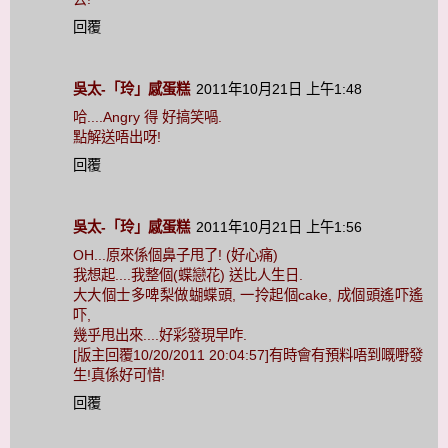
回覆
吳太-「玲」感蛋糕
2011年10月21日 上午1:48
哈....Angry 得 好搞笑喎.
點解送唔出呀!
回覆
吳太-「玲」感蛋糕
2011年10月21日 上午1:56
OH...原來係個鼻子甩了! (好心痛)
我想起....我整個(蝶戀花) 送比人生日.
大大個士多啤梨做蝴蝶頭, 一拎起個cake, 成個頭遙吓遙
吓,
幾乎甩出來....好彩發現早咋.
[版主回覆10/20/2011 20:04:57]有時會有預料唔到嘅嘢發
生!真係好可惜!
回覆