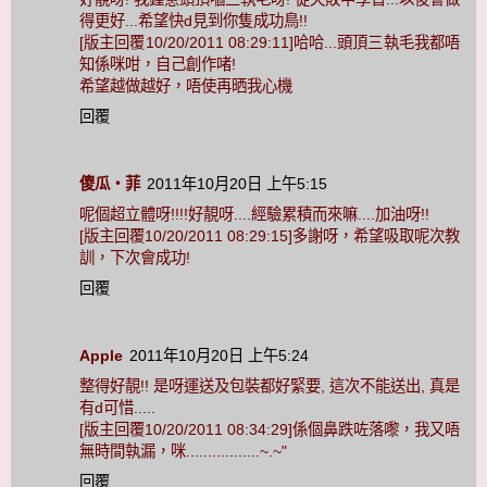
得更好...希望快d見到你隻成功鳥!!
[版主回覆10/20/2011 08:29:11]哈哈...頭頂三執毛我都唔
知係咪咁，自己創作啫!
希望越做越好，唔使再晒我心機
回覆
傻瓜‧菲
2011年10月20日 上午5:15
呢個超立體呀!!!!好靚呀....經驗累積而來嘛....加油呀!!
[版主回覆10/20/2011 08:29:15]多謝呀，希望吸取呢次教
訓，下次會成功!
回覆
Apple
2011年10月20日 上午5:24
整得好靚!! 是呀運送及包裝都好緊要, 這次不能送出, 真是
有d可惜.....
[版主回覆10/20/2011 08:34:29]係個鼻跌咗落嚟，我又唔
無時間執漏，咪.................~.~"
回覆