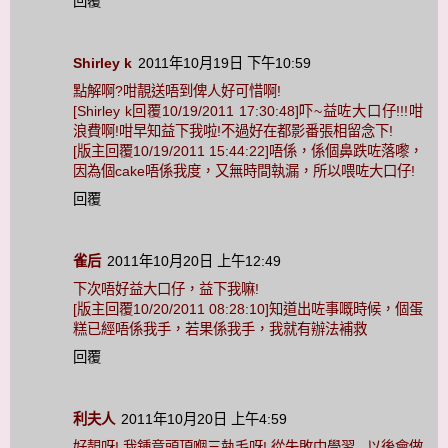
回覆
Shirley k
2011年10月19日 下午10:59
點解啊?咁靚送唔到俾人好可惜啊!
[Shirley k回覆10/19/2011 17:30:48]吓~益咗大口仔!!!咁
浪費啊!咁早知益下我啦!不過好在都影番張相留念下!
[版主回覆10/19/2011 15:44:22]唔係，係個鼻跌咗落嚟，
因為個cake唔係我度，又無時間執漏，所以喂咗大口仔!
回覆
雀后
2011年10月20日 上午12:49
下次唔好益大口仔，益下我嘛!
[版主回覆10/20/2011 08:28:10]知道出咗事嘅時候，個蛋
糕已經唔係我手，若果係我手，我就有辦法補救
回覆
利夫人
2011年10月20日 上午4:59
好靚呀! 我鍾意頭頂嗰三執毛呀! 從失敗中學習...以後會做