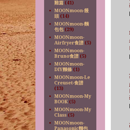
雞篇
(41)
MOONmoon‧饅
頭
(14)
MOONmoon‧麵
包包
(29)
MOONmoon‧
Airfryer食譜
(5)
MOONmoon‧
Bruno食譜
(5)
MOONmoon‧
DIY麵條
(1)
MOONmoon‧Le
Creuset‧食譜
(13)
MOONmoon‧My
BOOK
(5)
MOONmoon‧My
Class
(5)
MOONmoon‧
Panasonic麵包