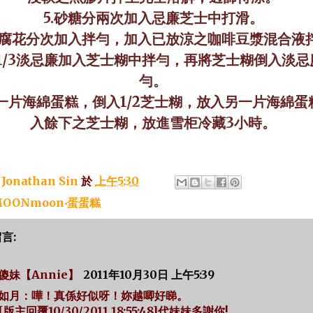
5.
砂糖分兩次加入忌廉芝士中打滑。
腐花分次加入拌勻，加入已放涼之咖啡豆漿混合液
1/3
淡忌廉加入芝士糊中拌勻，再將芝士糊倒入淡忌
勻。
一片海綿蛋糕，倒入
1/2
芝士糊，放入另一片海綿蛋
入餘下之芝士糊，放進雪柜冷藏
3
小時。
：
Jonathan Sin
於
上午5:30
OONmoon‧蛋蛋糕
留言:
傻妹【Annie】
2011年10月30日 上午5:39
如月：嘩！真係好似呀！妳越唧好睇。
[版主回覆10/30/2011 18:55:48]代妹妹多謝你!