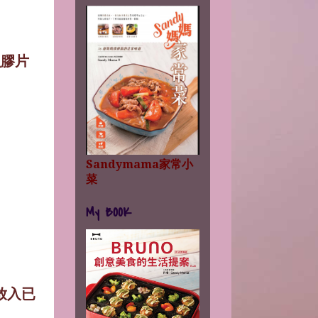
魚膠片
Sandymama家常小
菜
My BOOK
放入已