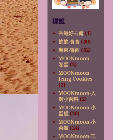
標籤
香港好去處
(1)
飲飲‧食食
(40)
遊東‧遊西
(82)
MOONmoon．
卷蛋
(2)
MOONmoon。
Icing Cookies
(2)
MOONmoon‧入
廚小百科
(2)
MOONmoon‧小
蛋糕
(20)
MOONmoon‧小
菜館
(24)
MOONmoon‧工