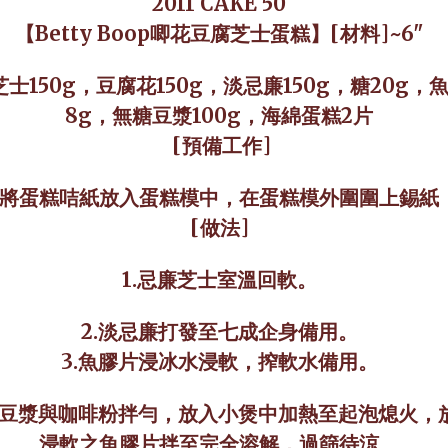
2011 CAKE 50
【Betty Boop唧花豆腐芝士蛋糕】
[
材料
]~6"
芝士
150g
，豆腐花
15
0g
，淡忌廉
150g
，糖
20g
，
8g
，無糖豆漿
100g
，海綿蛋糕
2
片
[
預備工作
]
將蛋糕咭紙放入蛋糕模中，在蛋糕模外圍圍上錫紙
[
做法
]
1.
忌廉芝士室溫回軟。
2.
淡忌廉打發至七成企身備用。
3.
魚膠片浸冰水浸軟，搾軟水備用。
豆漿與咖啡粉拌勻，放入小煲中加熱至起泡熄火，
浸軟之魚膠片拌至完全溶解，過篩待涼。