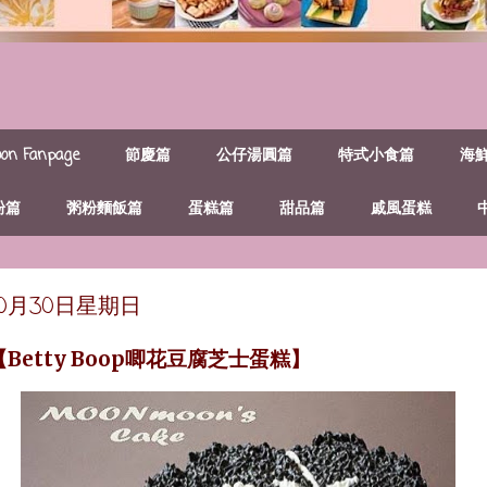
n Fanpage
節慶篇
公仔湯圓篇
特式小食篇
海
粉篇
粥粉麵飯篇
蛋糕篇
甜品篇
戚風蛋糕
年10月30日星期日
【Betty Boop唧花豆腐芝士蛋糕】