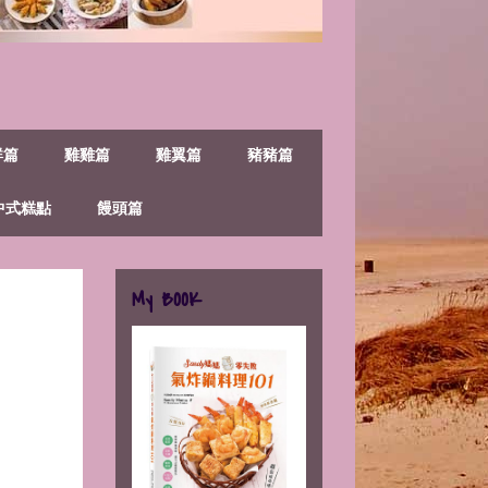
鮮篇
雞雞篇
雞翼篇
豬豬篇
中式糕點
饅頭篇
My BOOK