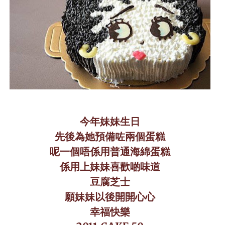
今年妹妹生日
先後為她預備咗兩個蛋糕
呢一個唔係用普通海綿蛋糕
係用上妹妹喜歡啲味道
豆腐芝士
願妹妹以後開開心心
幸福快樂