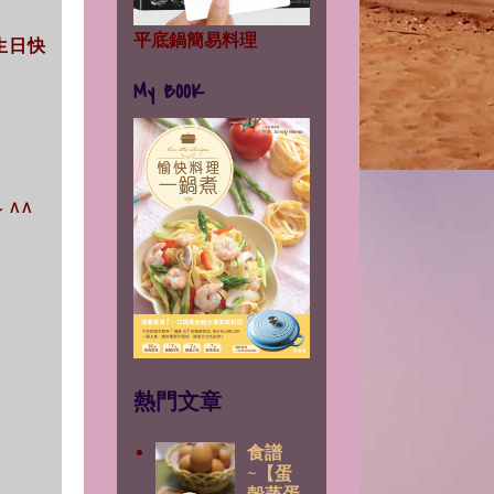
平底鍋簡易料理
妹生日快
My BOOK
 ^^
熱門文章
食譜
~【蛋