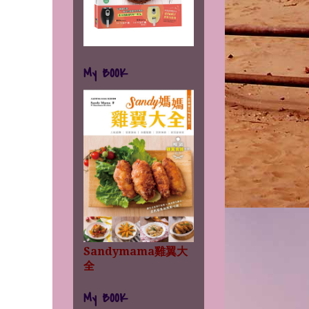
My BOOK
Sandymama雞翼大
全
My BOOK