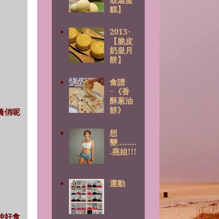
殼蒸蛋
糕】
2013~
【脆皮
奶皇月
餅】
食譜
~《香
酥葱油
餅》
晒嬌俏呢
想
變........
.燕姐!!!
運動
睇仲好食