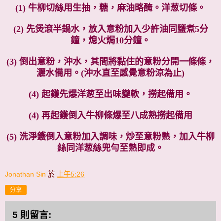
(1) 牛柳切絲用生抽，糖，麻油略醃。洋葱切條。
(2) 先煲滾半鍋水，放入意粉加入少許油同鹽煮5分
鐘，熄火焗10分鐘。
(3) 倒出意粉，沖水，其間將黏住的意粉分開一條條，
灑水備用。(沖水直至感覺意粉涼為止)
(4) 起鑊先爆洋葱至出味變軟，撈起備用。
(4) 再起鑊倒入牛柳條爆至八成熟撈起備用
(5) 洗淨鑊倒入意粉加入調味，炒至意粉熟，加入牛柳
絲同洋葱絲兜勻至熟即成。
Jonathan Sin
於
上午5:26
分享
5 則留言: