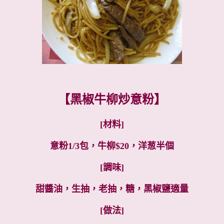
【黑椒牛柳炒意粉】
[材料]
意粉1/3包，牛柳$20，洋葱半個
[調味]
甜醬油，生抽，老抽，糖，黑椒鹽適量
[做法]