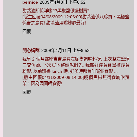
bernice
2009年4月8日 下午6:52
甜醬油即係咩嚟??黑椒鹽係邊樹買?
[版主回覆04/08/2009 12:06:00]甜醬油係八珍買，黑椒鹽
係吉之島買! 甜醬油用嚟炒麵最好!
回覆
開心媽咪
2009年4月11日 上午9:53
我早 2 個月都喺吉吉島買左呢隻調味料呀, 上次整左鹽焗
三交魚頭, 下次試下整你呢個先, 我都好鐘意食黑椒炒意
粉架, 以前讀書 lunch 時, 好多時都會叫呢個食架 ...
[版主回覆04/11/2009 08:14:00]呢個黑椒無街食啲咁辣
架，因為囡囡唔食得!
回覆