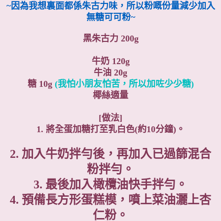
~因為我想裏面都係朱古力味，所以粉嘅份量減少加入
無糖可可粉~
黑朱古力 200g
牛奶 120g
牛油 20g
糖 10g
(我怕小朋友怕苦，所以加咗少少糖)
椰絲適量
[做法]
1. 將全蛋加糖打至乳白色(約10分鐘)。
2. 加入牛奶拌勻後，再加入已過篩混合
粉拌勻。
3. 最後加入橄欖油快手拌勻。
4. 預備長方形蛋糕模，噴上菜油灑上杏
仁粉。