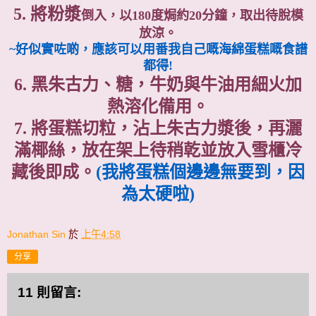
5. 將粉漿
倒入，以180度焗約20分鐘，取出待脫模
放涼。
~好似實咗啲，應該可以用番我自己嘅海綿蛋糕嘅食譜
都得!
6. 黑朱古力、糖，牛奶與牛油用細火加
熱溶化備用。
7. 將蛋糕切粒，沾上朱古力漿後，再灑
滿椰絲，放在架上待稍乾並放入雪櫃冷
藏後即成。
(我將蛋糕個邊邊無要到，因
為太硬啦)
Jonathan Sin
於
上午4:58
分享
11 則留言: