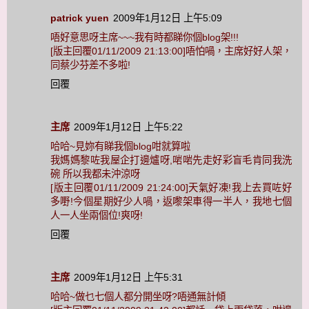
patrick yuen
2009年1月12日 上午5:09
唔好意思呀主席~~~我有時都睇你個blog架!!!
[版主回覆01/11/2009 21:13:00]唔怕喎，主席好好人架，
同蔡少芬差不多啦!
回覆
主席
2009年1月12日 上午5:22
哈哈~見妳有睇我個blog咁就算啦
我媽媽黎咗我屋企打邊爐呀,啱啱先走好彩盲毛肯同我洗
碗 所以我都未沖涼呀
[版主回覆01/11/2009 21:24:00]天氣好凍!我上去買咗好
多嘢!今個星期好少人喎，返嚟架車得一半人，我地七個
人一人坐兩個位!爽呀!
回覆
主席
2009年1月12日 上午5:31
哈哈~做乜七個人都分開坐呀?唔通無計傾