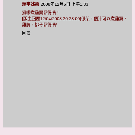
靖字姊弟
2008年12月5日 上午1:33
攞嚟煮雞翼都得喎！
[版主回覆12/04/2008 20:23:00]係架，個汁可以煮雞翼，
雞脾，排骨都得喎!
回覆