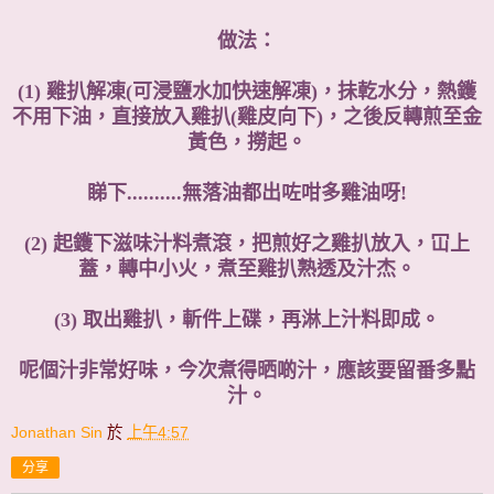
做法：
(1) 雞扒解凍(可浸鹽水加快速解凍)，抺亁水分，熱鑊
不用下油，直接放入雞扒(雞皮向下)，之後反轉煎至金
黃色，撈起。
睇下..........無落油都出咗咁多雞油呀!
(2) 起鑊下滋味汁料煮滾，把煎好之雞扒放入，冚上
蓋，轉中小火，煮至雞扒熟透及汁杰。
(3) 取出雞扒，斬件上碟，再淋上汁料即成。
呢個汁非常好味，今次煮得晒啲汁，應該要留番多點
汁。
Jonathan Sin
於
上午4:57
分享