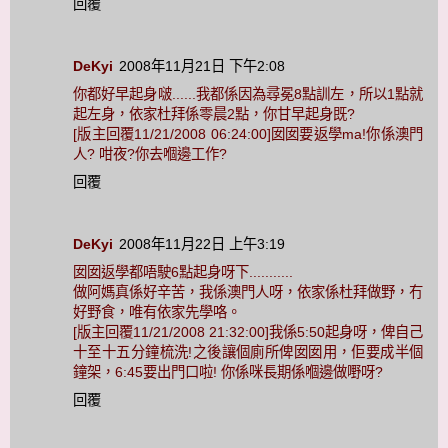
回覆
DeKyi
2008年11月21日 下午2:08
你都好早起身啵......我都係因為尋冕8點訓左，所以1點就
起左身，依家杜拜係零晨2點，你甘早起身既?
[版主回覆11/21/2008 06:24:00]囡囡要返學ma!你係澳門
人? 咁夜?你去嗰邊工作?
回覆
DeKyi
2008年11月22日 上午3:19
囡囡返學都唔駛6點起身呀下...........
做阿媽真係好辛苦，我係澳門人呀，依家係杜拜做野，冇
好野食，唯有依家先學咯。
[版主回覆11/21/2008 21:32:00]我係5:50起身呀，俾自己
十至十五分鐘梳洗!之後讓個廁所俾囡囡用，佢要成半個
鐘架，6:45要出門口啦! 你係咪長期係嗰邊做嘢呀?
回覆