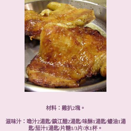
材料：雞扒2塊。
滋味汁：喼汁2湯匙/鎮江醋2湯匙/味醂1湯匙/蠔油1湯
匙/茄汁1湯匙/片糖1/3片/水1杯。