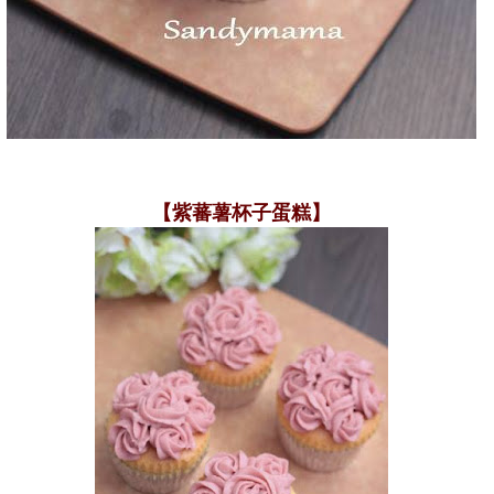
【紫蕃薯杯子蛋糕】