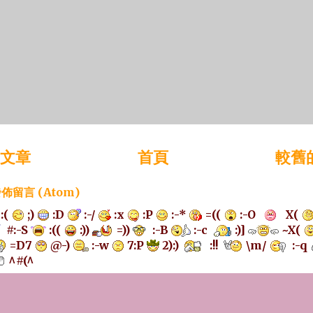
文章
首頁
較舊
佈留言 (Atom)
:(
;)
:D
:-/
:x
:P
:-*
=((
:-O
X(
#:-S
:((
:))
=))
:-B
:-c
:)]
~X(
=D7
@-)
:-w
7:P
2):)
:!!
\m/
:-q
^#(^