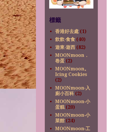
標籤
香港好去處
(1)
飲飲‧食食
(40)
遊東‧遊西
(82)
MOONmoon．
卷蛋
(2)
MOONmoon。
Icing Cookies
(2)
MOONmoon‧入
廚小百科
(2)
MOONmoon‧小
蛋糕
(20)
MOONmoon‧小
菜館
(24)
MOONmoon‧工