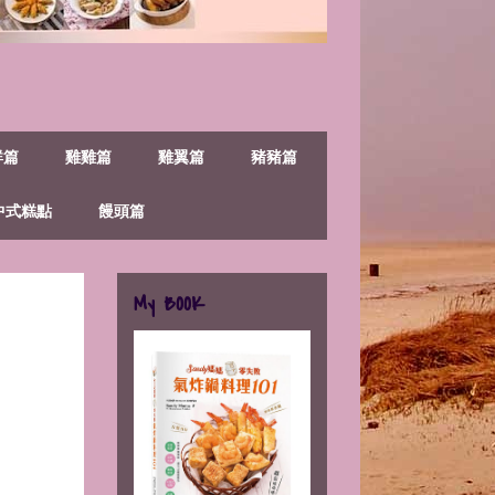
鮮篇
雞雞篇
雞翼篇
豬豬篇
中式糕點
饅頭篇
My BOOK