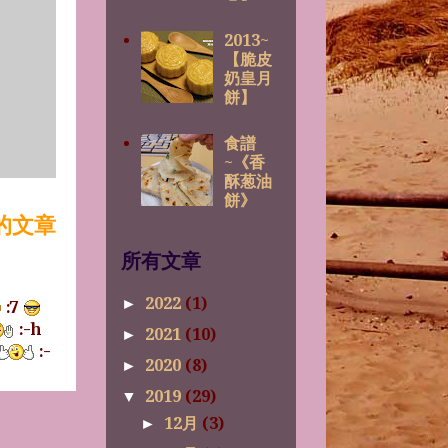
2013~
【脆皮
奶皇月
餅】
食譜
~《香
酥葱油
餅》
的文章
所有文章
2022
(1)
►
:7
:-h
2021
(10)
►
:-
2020
(8)
►
2019
(29)
▼
12月
(3)
►