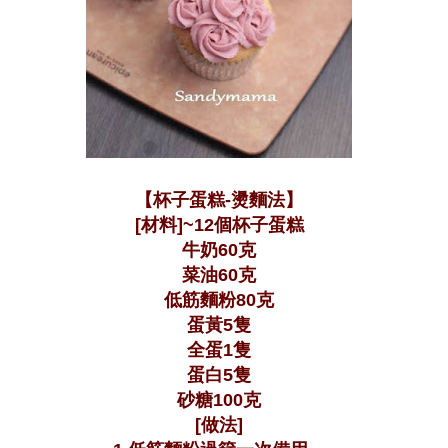
【杯子蛋糕-燙麵法】
[材料]~12個杯子蛋糕
牛奶60克
菜油60克
低筋麵粉80克
蛋黃5隻
全蛋1隻
蛋白5隻
砂糖100克
[做法]