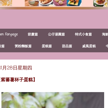
n Fanpage
節慶篇
公仔湯圓篇
特式小食篇
海
粉篇
粥粉麵飯篇
蛋糕篇
甜品篇
戚風蛋糕
年11月28日星期四
【紫蕃薯杯子蛋糕】