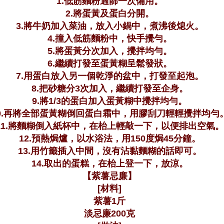
1.低筋麵粉過篩一次備用。
2.將蛋黃及蛋白分開。
3.將牛奶加入菜油，放入小鍋中，煮沸後熄火。
4.撞入低筋麵粉中，快手攪勻。
5.將蛋黃分次加入，攪拌均勻。
6.繼續打發至蛋黃糊呈鬆發狀。
7.用蛋白放入另一個乾淨的盆中，打發至起泡。
8.把砂糖分3次加入，繼續打發至企身。
9.將1/3的蛋白加入蛋黃糊中攪拌均勻。
0.再將全部蛋黃糊倒回蛋白霜中，用膠刮刀輕輕攪拌均勻
11.將麵糊倒入紙杯中，在枱上輕敲一下，以便排出空氣。
12.預熱焗爐，以水浴法，用150度焗45分鐘。
13.用竹籤插入中間，沒有沾黏麵糊的話即可。
14.取出的蛋糕，在枱上登一下，放涼。
【紫薯忌廉】
[材料]
紫薯1斤
淡忌廉200克