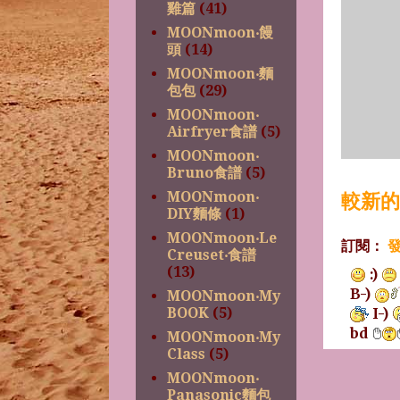
雞篇
(41)
MOONmoon‧饅
頭
(14)
MOONmoon‧麵
包包
(29)
MOONmoon‧
Airfryer食譜
(5)
MOONmoon‧
Bruno食譜
(5)
MOONmoon‧
較新的
DIY麵條
(1)
MOONmoon‧Le
訂閱：
發
Creuset‧食譜
(13)
:)
B-)
MOONmoon‧My
I-)
BOOK
(5)
bd
MOONmoon‧My
Class
(5)
MOONmoon‧
Panasonic麵包