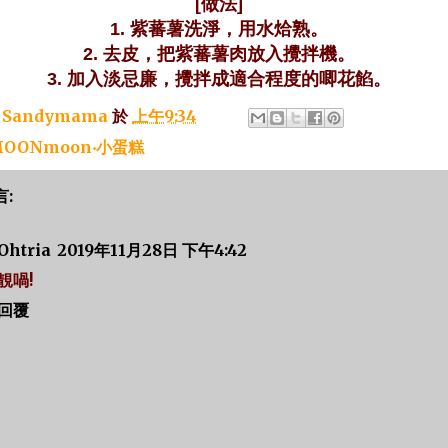
[做法]
1. 紫蕃薯洗淨，用水烚熟。
2. 去皮，把紫蕃薯肉放入攪拌機。
3. 加入淡忌廉，攪拌成適合程度的唧花餡。
：
Sandymama
於
上午9:34
OONmoon‧小蛋糕
言:
Ohtria
2019年11月28日 下午4:42
靚喎!
回覆