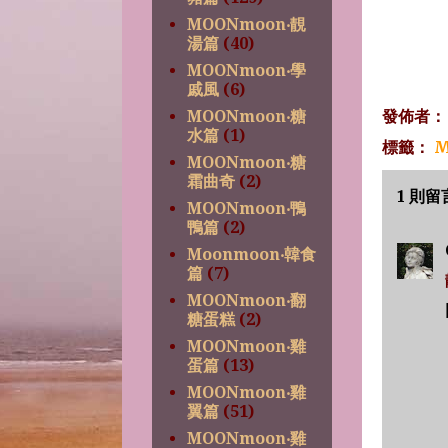
MOONmoon‧靚
湯篇
(40)
MOONmoon‧學
戚風
(6)
發佈者
MOONmoon‧糖
水篇
(1)
標籤：
M
MOONmoon‧糖
霜曲奇
(2)
1 則留
MOONmoon‧鴨
鴨篇
(2)
Moonmoon‧韓食
篇
(7)
MOONmoon‧翻
糖蛋糕
(2)
MOONmoon‧雞
蛋篇
(13)
MOONmoon‧雞
翼篇
(51)
MOONmoon‧雞