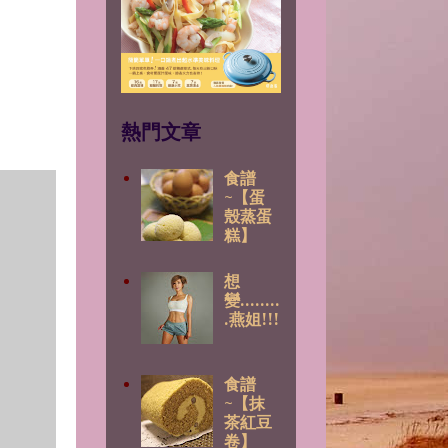
熱門文章
食譜
~【蛋
殼蒸蛋
糕】
想
變........
.燕姐!!!
食譜
~【抹
茶紅豆
卷】