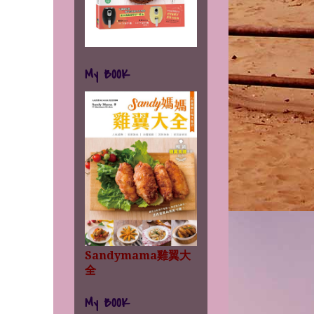
My BOOK
Sandymama雞翼大
全
My BOOK