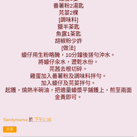
番薯粉
2
湯匙
芫荽
2
棵
[
調味料
]
鹽
半茶匙
魚露
1
茶匙
胡椒粉少許
[
做法
]
蠔
仔
用生粉
略醃，
10
分鐘後搓勻沖水。
將蠔
仔
汆水，
瀝乾水份。
芫茜去根切碎。
雞蛋加入
番薯粉
及調味料拌
勻
。
加
入
蠔
仔及
芫荽拌勻
。
起鑊，
燒熱
半碗
油，把
適量
蠔漿平鋪鑊上，煎至兩面
金黃
即可。
Sandymama
於
下午1:35
分享