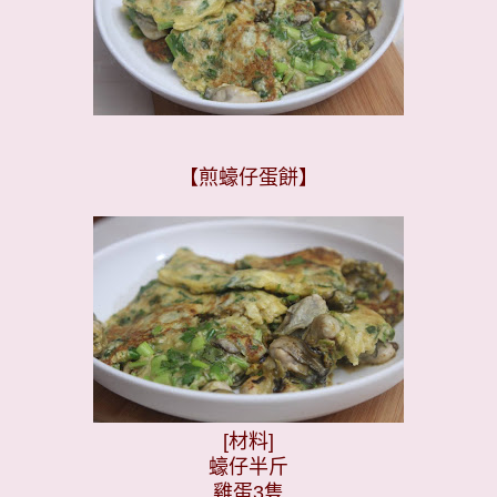
【煎蠔仔蛋餅】
[
材料
]
蠔仔半斤
雞
蛋
3
隻