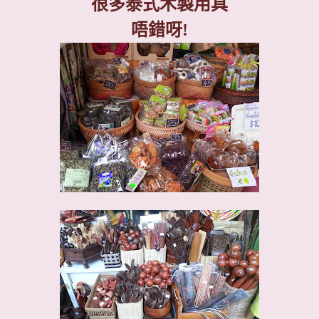
很多泰式木製用具
唔錯呀
!