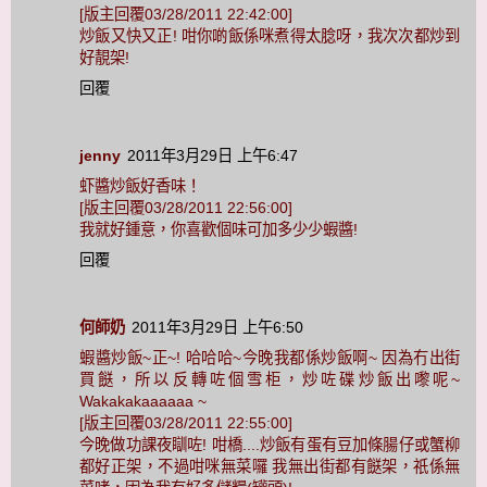
[版主回覆03/28/2011 22:42:00]
炒飯又快又正! 咁你啲飯係咪煮得太腍呀，我次次都炒到
好靚架!
回覆
jenny
2011年3月29日 上午6:47
虾醬炒飯好香味！
[版主回覆03/28/2011 22:56:00]
我就好鍾意，你喜歡個味可加多少少蝦醬!
回覆
何師奶
2011年3月29日 上午6:50
蝦醬炒飯~正~! 哈哈哈~今晚我都係炒飯啊~ 因為冇出街
買餸，所以反轉咗個雪柜，炒咗碟炒飯出嚟呢~
Wakakakaaaaaa ~
[版主回覆03/28/2011 22:55:00]
今晚做功課夜瞓咗! 咁橋....炒飯有蛋有豆加條腸仔或蟹柳
都好正架，不過咁咪無菜囉 我無出街都有餸架，祇係無