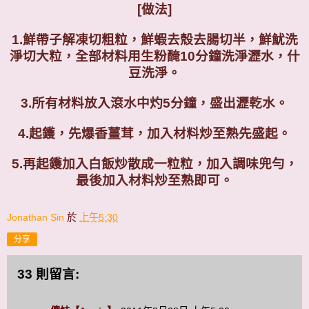
[做法]
1.鮮帶子解凍切粗粒，鮮蝦去殼去腸切半，鮮魷洗
淨切大粒，全部材料用生粉醃10分鐘洗淨瀝水，什
豆洗淨。
3.所有材料放入滾水中灼5分鐘，盛出瀝乾水。
4.起鑊，先爆香薑茸，加入材料炒至熟先盛起。
5.再起鑊加入白飯炒散成一粒粒，加入調味兜勻，
最後加入材料炒至熟即可。
Jonathan Sin
於
上午5:30
分享
33 則留言: