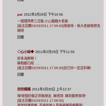
pat
2011年3月29日 下午10:56
一個禮拜煮三日飯,小心餓親大老爺.
[版主回覆03/29/2011 17:09:00]唔係呀，係大老爺唔想洗
碗呀
回覆
◇心小妹◆
2011年3月29日 下午11:55
好多海鮮啊！
睇相都已經 .....
[版主回覆03/29/2011 17:08:00]自己炒一定足料嘛!
回覆
欣欣媽媽
2011年3月30日 上午12:37
嘩!呢個炒飯正到無朋友, 無得頂 .睇到都想食呀!
[版主回覆03/29/2011 17:08:00]
我就好鍾意喇 不過有啲人真係唔鍾意蝦醬架!