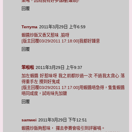
菜啫，因為我有好多儲糧(罐頭)!
回覆
Terryma
2011年3月29日 上午6:59
蝦醬炒飯又香又惹味 ,掂呀
[版主回覆03/29/2011 17:18:00]我都好鍾意
回覆
笨啦啦
2011年3月29日 上午9:37
加左蝦醬 好惹味呀 我之前都炒過一次 不過我太貪心 落
得重手左 攪到好鬼咸
[版主回覆03/29/2011 17:17:00]用蝦醬唔急得，隻隻蝦醬
唔同咸度，試咗味先加鹽
回覆
samwei
2011年3月29日 下午12:51
蝦醬炒飯夠惹味， 攞去參賽會吸引到評審喎。