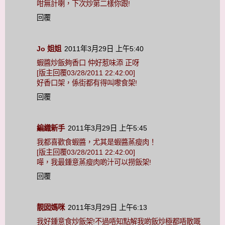
咁無計喇，下次炒第二樣你跟!
回覆
Jo 姐姐
2011年3月29日 上午5:40
蝦醬炒飯夠香口 仲好惹味添 正呀
[版主回覆03/28/2011 22:42:00]
好香口架，係街都有得叫嚟食架!
回覆
編織新手
2011年3月29日 上午5:45
我都喜歡食蝦醬，尤其是蝦醬蒸瘦肉！
[版主回覆03/28/2011 22:42:00]
嘩，我最鍾意蒸瘦肉啲汁可以撈飯架!
回覆
靚囡媽咪
2011年3月29日 上午6:13
我好鍾意食炒飯架!不過唔知點解我啲飯炒極都唔散嘅