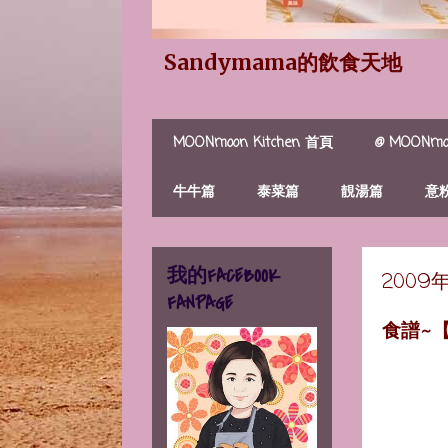
Sandymama的飲食天地
MOONmoon Kitchen 首頁
@ MOONmoo
牛牛篇
泰菜篇
靚湯篇
意
我的FACEBOOK
2009
FANPAGE
食譜~