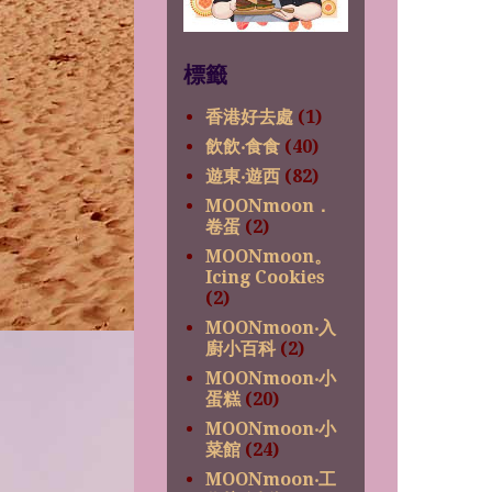
標籤
香港好去處
(1)
飲飲‧食食
(40)
遊東‧遊西
(82)
MOONmoon．
卷蛋
(2)
MOONmoon。
Icing Cookies
(2)
MOONmoon‧入
廚小百科
(2)
MOONmoon‧小
蛋糕
(20)
MOONmoon‧小
菜館
(24)
MOONmoon‧工