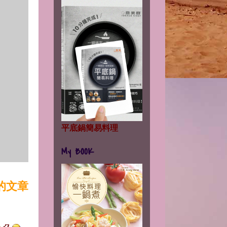
平底鍋簡易料理
My BOOK
的文章