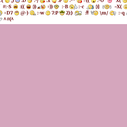
:(
;)
:D
:-/
:x
:P
:-*
=((
:-O
X(
#:-S
:((
:))
=))
:-B
:-c
:)]
~X(
=D7
@-)
:-w
7:P
2):)
:!!
\m/
:-q
^#(^