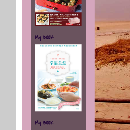
My BOOK
My BOOK