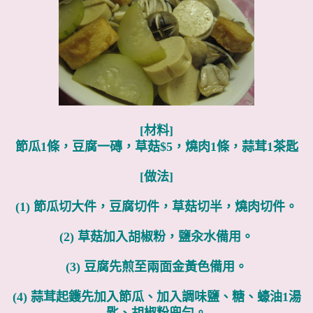
[材料]
節瓜1條，豆腐一磚，草菇$5，燒肉1條，蒜茸1茶匙
[做法]
(1) 節瓜切大件，豆腐切件，草菇切半，燒肉切件。
(2)
草菇加入胡椒粉，鹽汆水備用。
(3) 豆腐先煎至兩面金黃色備用。
(4) 蒜茸起鑊先加入節瓜、加入調味鹽、糖、蠔油1湯
匙、胡椒粉兜勻。