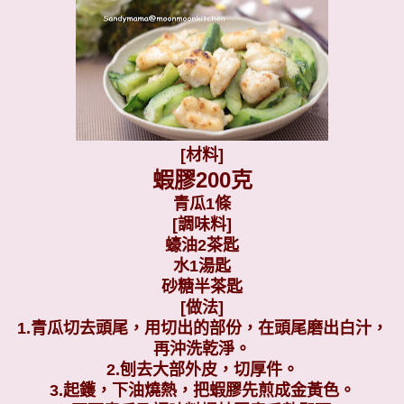
[材料]
蝦膠200克
青瓜1條
[調味料]
蠔油2茶匙
水1湯匙
砂糖半茶匙
[做法]
1.青瓜切去頭尾，用切出的部份，在頭尾磨出白汁，
再沖洗乾淨。
2.刨去大部外皮，切厚件。
3.起鑊，下油燒熱，把蝦膠先煎成金黃色。