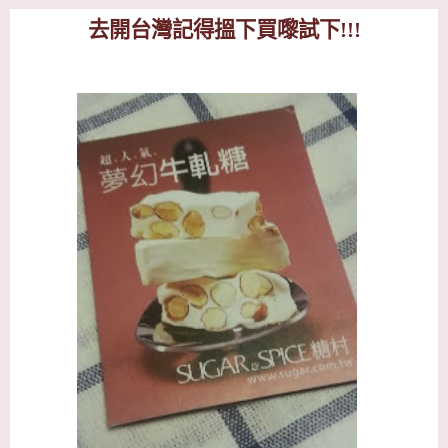
去開台灣記得搵下買嚟試下
!!!