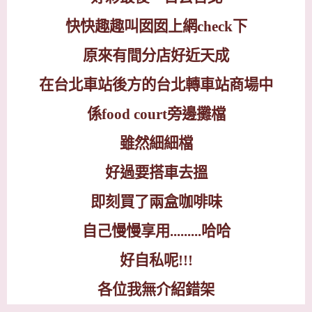
快快趣趣叫囡囡上網
check
下
原來有間分店好近天成
在台北車站後方的台北轉車站商場中
係
food court
旁邊攤檔
雖然細細檔
好過要搭車去搵
即刻買了兩盒咖啡味
自己慢慢享用
.........
哈哈
好自私呢
!!!
各位我無介紹錯架