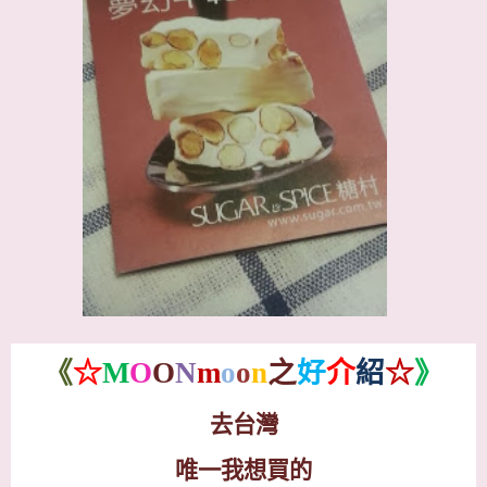
《
☆
M
O
O
N
m
o
o
n
之
好
介
紹
☆
》
去台灣
唯一我想買的