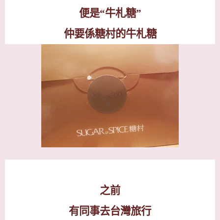
便是
“
牛札糖
”
仲要係糖村的牛札糖
之前
有同事去台灣旅行