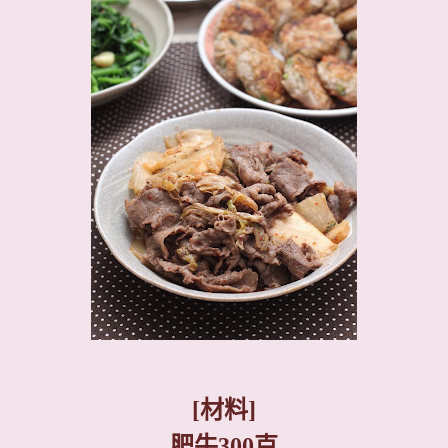
[
材料
]
肥牛
300
克