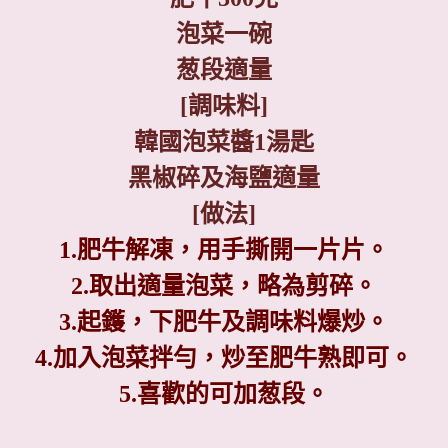
泡菜一碗
葱段適量
[
調味料
]
韓國泡菜醬
1
湯匙
黑椒碎及海鹽適量
[
做法
]
1.肥牛解凍，用手撕開一片片。
2.
取出適量泡菜，略為剪碎。
3.
起鑊，下肥牛及調味料爆炒。
4.加入泡菜拌勻，炒至肥牛熟即可。
5.喜歡的可加葱段。