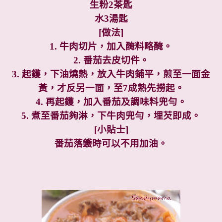
生粉
2
茶匙
水
3
湯匙
[
做法
]
1. 牛肉切片，加入醃料略醃。
2. 番茄去皮切件。
3. 起鑊，下油燒熱，放入牛肉鋪平，煎至一面金
黃，才反另一面，至
7
成熟先撈起。
4. 再起鑊，加入番茄及調味料兜勻。
5. 煮至番茄夠淋，下牛肉兜勻，埋芡即成。
[
小貼士
]
番茄落鑊時可以不用加油。