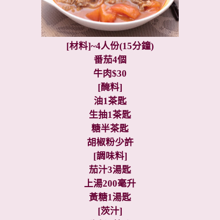
[
材料
]~4
人份
(15
分鐘
)
番茄
4
個
牛肉
$30
[
醃料
]
油
1
茶匙
生抽
1
茶匙
糖半茶匙
胡椒粉少許
[
調味料
]
茄汁
3
湯匙
上湯
200
毫升
黃糖
1
湯匙
[
茨汁
]