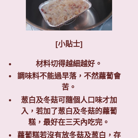
[
小貼士
]
材料切得越細越好。
調味料不能過早落，不然蘿蔔會
苦。
葱白及冬菇可隨個人口味才加
入
，若加了葱白及冬菇的蘿蔔
糕，最好在三天內吃完
。
蘿蔔糕若沒有放冬菇及葱白，存