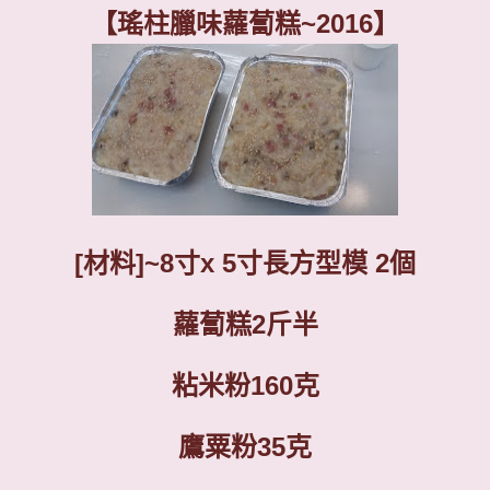
【瑤柱臘味蘿蔔糕
~2016
】
[
材料
]~
8
寸
x
5
寸長方型
模
2
個
蘿蔔糕
2
斤半
粘米粉
1
60
克
鷹粟粉
35
克