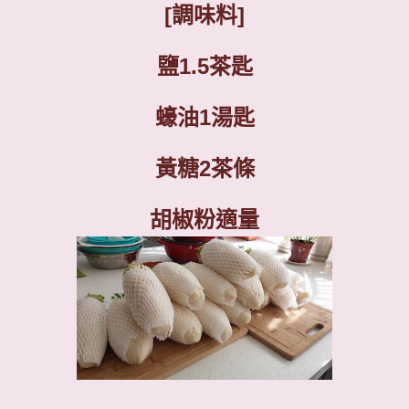
[
調味料
]
鹽
1.5
茶匙
蠔油
1
湯
匙
黃糖
2
茶條
胡椒粉適量