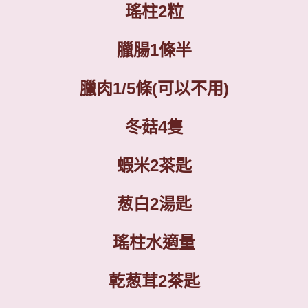
瑤柱
2
粒
臘腸
1
條半
臘肉
1/
5
條
(
可以不用
)
冬菇
4
隻
蝦米
2
茶匙
葱白
2
湯匙
瑤柱水
適量
乾葱茸
2
茶匙