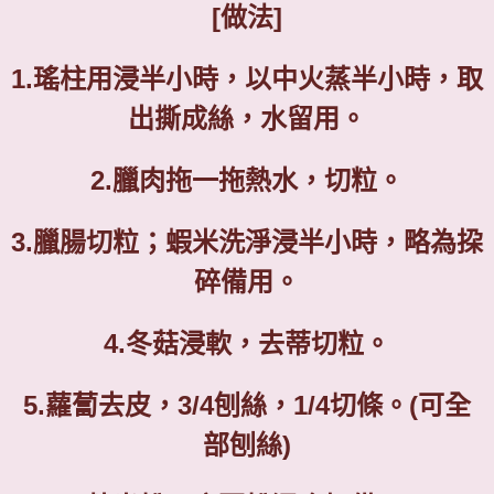
[
做法
]
1.
瑤柱用浸半小時，
以
中火蒸半小時，取
出撕成絲，水留用。
2.
臘肉拖一拖熱水，切粒。
3.
臘腸切粒；蝦米洗淨浸半小時，略為挅
碎備用。
4.
冬菇浸軟，去蒂切粒。
5.
蘿蔔去皮，
3/4
刨絲，
1/4
切條。
(
可全
部刨絲
)