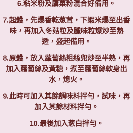
6.
粘米粉及鷹粟粉混合好
備用
。
7.
起鑊，先爆香乾葱茸，下蝦米爆至出香
味，再加
入冬菇粒及
臘味粒爆炒
至熟
透，
盛起備用。
8.
原鑊
，
放入蘿蔔絲粗絲兜炒至半熟，再
加入蘿蔔絲及黃糖，煮至蘿蔔
絲軟身
出
水
，
熄火。
9.
此時可
加入
其餘
調味料拌勻，試味，再
加入其餘材料拌勻。
10.
最後加入葱白拌勻。