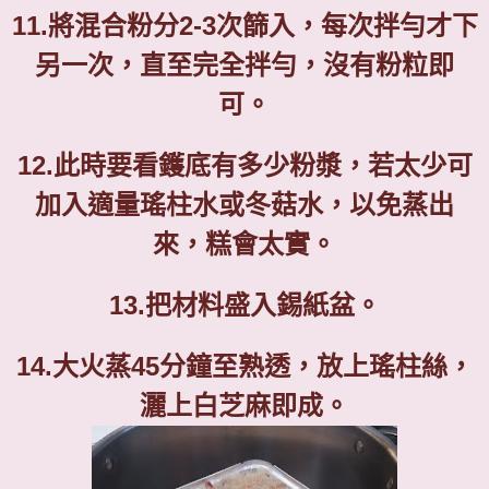
11.
將混合粉分
2-3
次篩入，每次拌勻才下
另一次，直至完全拌勻，沒有粉粒即
可。
12.
此時要看鑊底有多少粉漿，若太少可
加入適量瑤柱水或冬菇水，以免蒸出
來，糕會太實。
13.
把材料盛入錫紙盆。
14.
大火蒸
45
分鐘至熟透
，
放上瑤柱絲，
灑上白芝麻
即成。