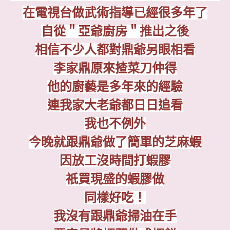
在電視台做武術指導已經很多年了
自從＂亞爺廚房＂推出
之後
相信不少人都
對
鼎爺另眼相看
李家鼎原來揸菜刀仲得
他的廚藝是多年來的經驗
連
我家
大老爺都日日追看
我也不例外
今晚就跟鼎爺做了簡單的芝麻蝦
因放工沒時間打蝦膠
祇買現盛的蝦膠做
同樣好吃！
我沒有跟
鼎爺
掃油在手