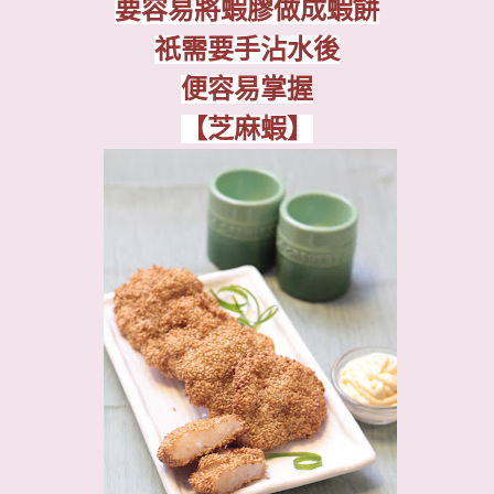
要容易將蝦膠做成蝦餅
祇需要手沾水後
便容易掌握
【芝麻蝦】