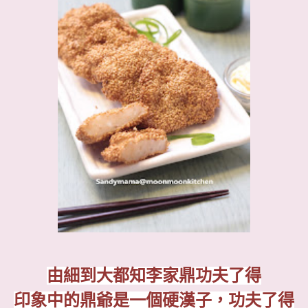
由細到大都知李家鼎功夫了得
印象中
的
鼎爺是一個
硬漢子，功夫了得