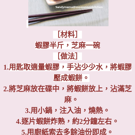
［材料］
蝦膠半斤，芝麻一碗
［做法］
1.
用匙取適量蝦膠，手沾少少水，將蝦膠
壓成蝦餅。
2.
將芝麻放在碟中，將蝦餅放上，沾滿芝
麻。
3.
用小鍋，注入油，燒熱。
4.
逐片蝦餅炸熟，約
2
分鐘左右。
5.
用廚紙索去多餘油份即成。