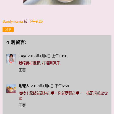
Sandymama
於
下午9:25
分享
4 則留言:
Luyi
2017年1月6日 上午10:01
我唔識打蝦膠, 打唔到彈牙.
回覆
地球人
2017年1月6日 下午6:58
哈哈！鼎爺就武林高手，你就厨藝高手，一樣頂瓜瓜👏👏
👏
回覆