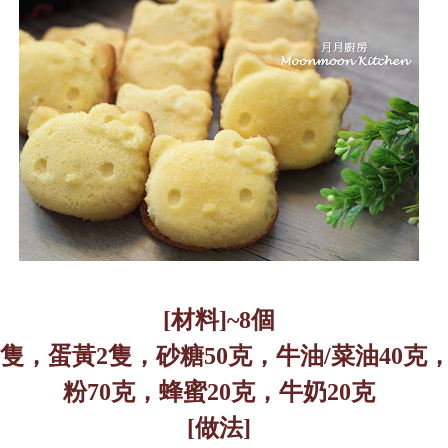
[
材料
]~8
個
隻，蛋黃
2
隻，砂糖
50
克，牛油
/
菜油
40
克
粉
70
克，蜂蜜
20
克，牛奶
20
克
[
做法
]