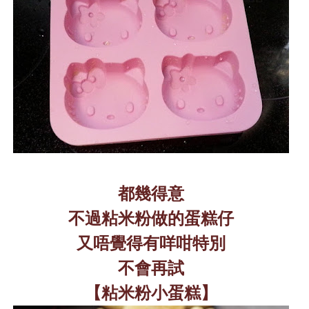
都幾得意
不過粘米粉做的蛋糕仔
又唔覺得有咩咁特別
不會再試
【粘米粉小蛋糕】