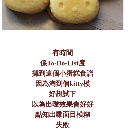
有時間
係
To-Do-List
度
摷到這個小蛋糕食譜
因為淘到個
kitty
模
好想試下
以為出嚟效果會好好
點知出嚟面目模糊
失敗