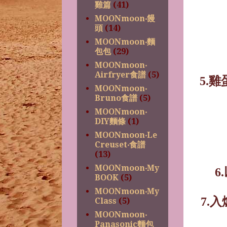
雞篇
(41)
MOONmoon‧饅
頭
(14)
MOONmoon‧麵
包包
(29)
MOONmoon‧
Airfryer食譜
(5)
5.
雞
MOONmoon‧
Bruno食譜
(5)
MOONmoon‧
DIY麵條
(1)
MOONmoon‧Le
Creuset‧食譜
(13)
MOONmoon‧My
6.
BOOK
(5)
MOONmoon‧My
7.
入
Class
(5)
MOONmoon‧
Panasonic麵包