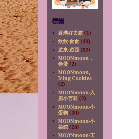
標籤
香港好去處
(1)
飲飲‧食食
(40)
遊東‧遊西
(82)
MOONmoon．
卷蛋
(2)
MOONmoon。
Icing Cookies
(2)
MOONmoon‧入
廚小百科
(2)
MOONmoon‧小
蛋糕
(20)
MOONmoon‧小
菜館
(24)
MOONmoon‧工