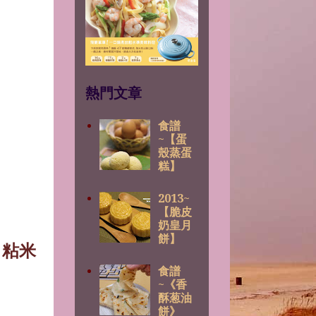
熱門文章
食譜
~【蛋
殼蒸蛋
糕】
2013~
【脆皮
奶皇月
餅】
，粘米
食譜
~《香
酥葱油
餅》