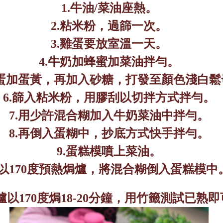
1.
牛油
/
菜油座熱。
2.
粘米粉，過篩一次。
3.
雞蛋要放室溫一天。
4.
牛奶加蜂蜜加菜油拌勻。
蛋加蛋黃，再加入砂糖，打發至顏色淺白鬆
6.
篩入粘米粉，用膠刮以切拌方式拌勻。
7.
用少許混合糊加入牛奶菜油中拌勻。
8.
再倒入蛋糊中，抄底方式快手拌勻。
9.
蛋糕模噴上菜油。
以
170
度預熱焗爐，將混合糊倒入蛋糕模中
爐以
170
度焗
18-20
分鐘，用竹籤測試已熟即