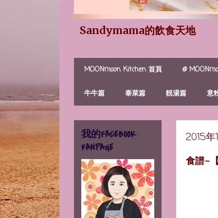
Sandymama的飲食天地
MOONmoon Kitchen 首頁
@ MOONmoo
牛牛篇
泰菜篇
靚湯篇
意
我的FACEBOOK
2015
FANPAGE
食譜~