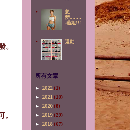
想
變........
.燕姐!!!
運動
發。
所有文章
2022
(1)
►
2021
(10)
►
。
2020
(8)
►
可。
2019
(29)
►
2018
(67)
►