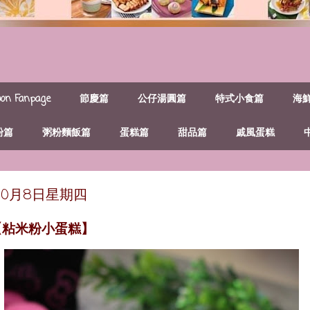
n Fanpage
節慶篇
公仔湯圓篇
特式小食篇
海
粉篇
粥粉麵飯篇
蛋糕篇
甜品篇
戚風蛋糕
年10月8日星期四
【粘米粉小蛋糕】