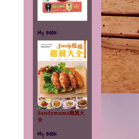
My BOOK
Sandymama雞翼大
全
My BOOK