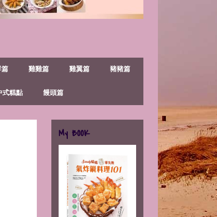
鮮篇
雞雞篇
雞翼篇
豬豬篇
中式糕點
饅頭篇
My BOOK