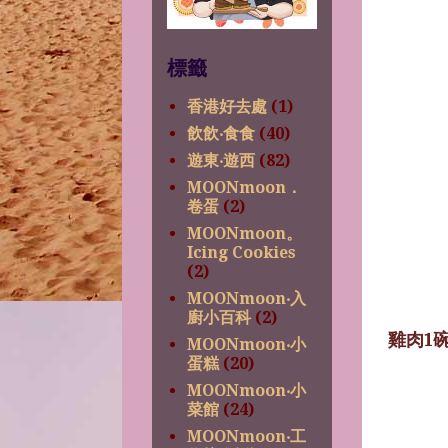
標籤
香港好去處
(1)
飲飲‧食食
(40)
遊東‧遊西
(82)
MOONmoon．
卷蛋
(2)
MOONmoon。
Icing Cookies
(2)
MOONmoon‧入
廚小百科
(2)
雞肉1
MOONmoon‧小
蛋糕
(20)
MOONmoon‧小
菜館
(24)
MOONmoon‧工