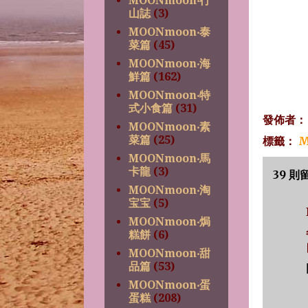
MOONmoon‧行
山誌
(3)
MOONmoon‧泰
菜篇
(45)
MOONmoon‧海
鮮篇
(162)
MOONmoon‧特
式小食篇
(31)
發佈者
MOONmoon‧素
菜篇
(25)
標籤：
M
MOONmoon‧馬
卡龍
(3)
39 則
MOONmoon‧淘
宝宝
(5)
MOONmoon‧焗
糕餅
(6)
MOONmoon‧甜
品篇
(53)
MOONmoon‧蛋
蛋糕
(208)