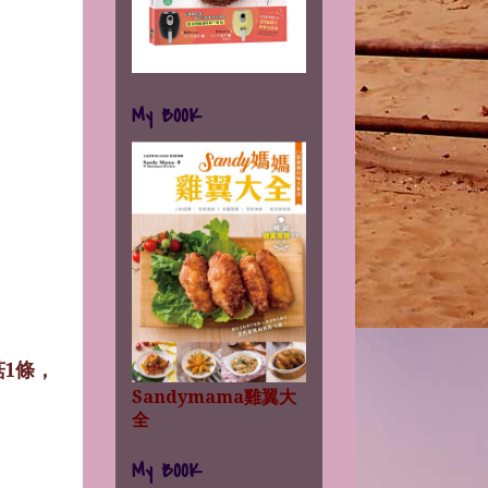
My BOOK
1條，
Sandymama雞翼大
全
My BOOK