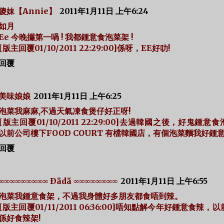
傻妹【Annie】
2011年1月11日 上午6:24
如月
Ee 今晚攞第一喎 ! 我都鍾意食泡菜架 !
[版主回覆01/10/2011 22:29:00]係呀，EE好叻!
回覆
美味娘娘
2011年1月11日 上午6:25
泡菜我麻麻,不過天氣凍食煲仔好正呀!
[版主回覆01/10/2011 22:29:00]去過韓國之後，好鬼鍾意
以前公司樓下FOOD COURT 有檔韓國店，有個泡菜麵我好鍾意
回覆
∞∞∞∞∞∞∞∞∞ Ðädä ∞∞∞∞∞∞∞∞
2011年1月11日 上午6:55
泡菜我鍾意食架，不過我身體好多朋友都食唔到辣。
[版主回覆01/11/2011 06:36:00]唔知點解今年好鍾意食辣，
係好食辣架!