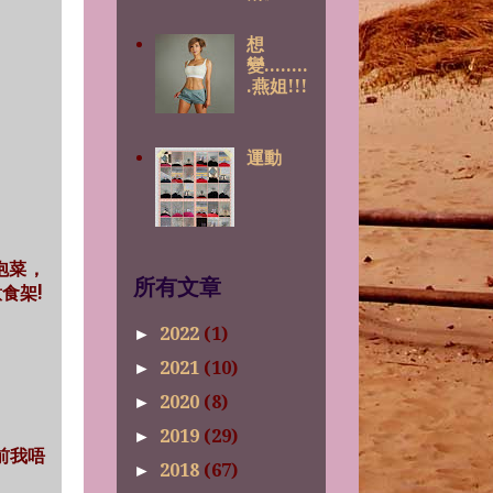
想
變........
.燕姐!!!
運動
食泡菜，
所有文章
食架!
2022
(1)
►
2021
(10)
►
2020
(8)
►
2019
(29)
►
以前我唔
2018
(67)
►