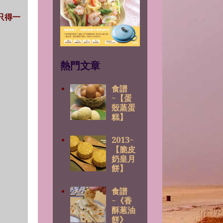
只得一
熱門文章
食譜
~【蛋
殼蒸蛋
糕】
2013~
【脆皮
奶皇月
餅】
食譜
~《香
酥葱油
餅》