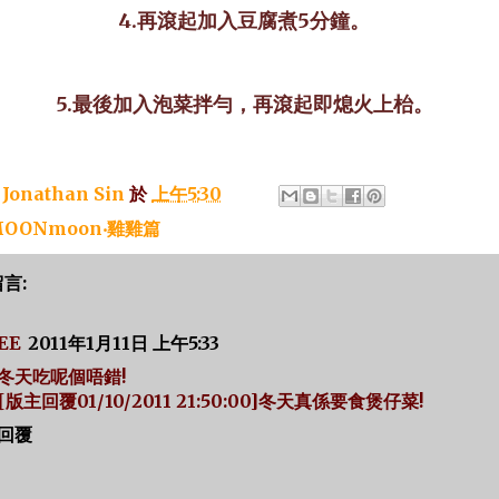
4.再滾起加入豆腐煮5分鐘。
5.最後加入泡菜拌勻，再滾起即熄火上枱。
：
Jonathan Sin
於
上午5:30
OONmoon‧雞雞篇
留言:
EE
2011年1月11日 上午5:33
冬天吃呢個唔錯!
[版主回覆01/10/2011 21:50:00]冬天真係要食煲仔菜!
回覆