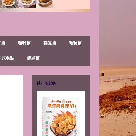
鮮篇
雞雞篇
雞翼篇
豬豬篇
中式糕點
饅頭篇
My BOOK