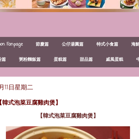
n Fanpage
節慶篇
公仔湯圓篇
特式小食篇
海
粉篇
粥粉麵飯篇
蛋糕篇
甜品篇
戚風蛋糕
年1月11日星期二
~【韓式泡菜豆腐雞肉煲】
【韓式泡菜豆腐雞肉煲】