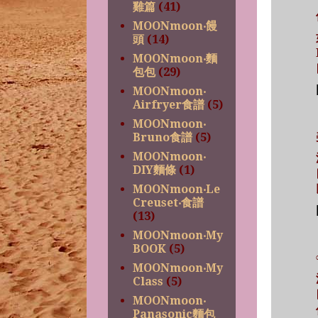
雞篇
(41)
MOONmoon‧饅
頭
(14)
MOONmoon‧麵
包包
(29)
MOONmoon‧
Airfryer食譜
(5)
MOONmoon‧
Bruno食譜
(5)
MOONmoon‧
DIY麵條
(1)
MOONmoon‧Le
Creuset‧食譜
(13)
MOONmoon‧My
BOOK
(5)
MOONmoon‧My
Class
(5)
MOONmoon‧
Panasonic麵包