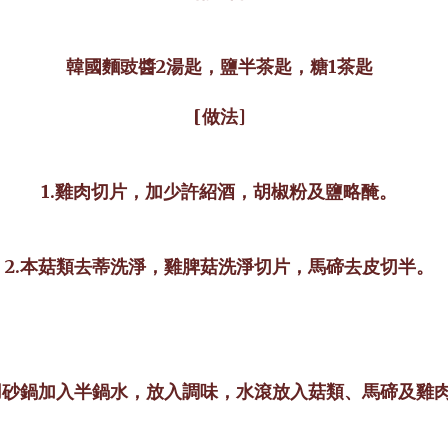
韓國麵豉醬2湯匙，鹽半茶匙，糖1茶匙
[做法]
1.雞肉切片，加少許紹酒，胡椒粉及鹽略醃。
2.本菇類去蒂洗淨，雞脾菇洗淨切片，馬碲去皮切半。
.用砂鍋加入半鍋水，放入調味，水滾放入菇類、馬碲及雞