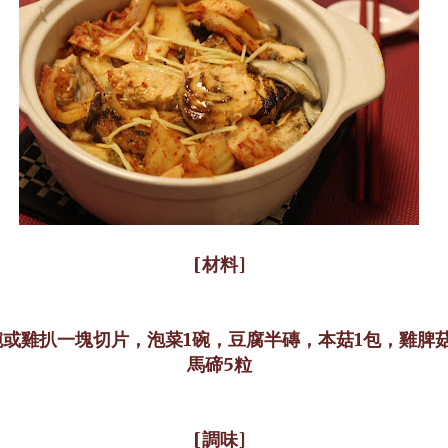
[材料]
碗或雞扒一塊切片，泡菜1碗，豆腐半磚，本菇1包，雞脾菇
馬碲5粒
[調味]