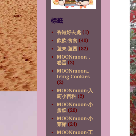
標籤
香港好去處
(1)
飲飲‧食食
(40)
遊東‧遊西
(82)
MOONmoon．
卷蛋
(2)
MOONmoon。
Icing Cookies
(2)
MOONmoon‧入
廚小百科
(2)
MOONmoon‧小
蛋糕
(20)
MOONmoon‧小
菜館
(24)
MOONmoon‧工