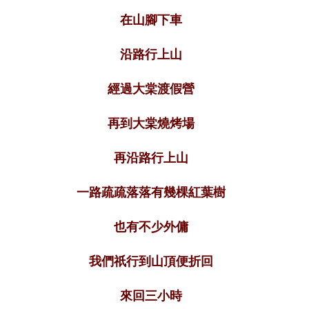
在山腳下車
沿路行上山
經過大棠渡假營
再到大棠燒烤場
再沿路行上山
一路疏疏落落有幾棵紅葉樹
也有不少外傭
我們祇行到山頂便折回
來回三小時