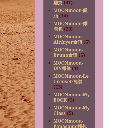
雞篇
(41)
MOONmoon‧饅
頭
(14)
MOONmoon‧麵
包包
(29)
MOONmoon‧
Airfryer食譜
(5)
MOONmoon‧
Bruno食譜
(5)
MOONmoon‧
DIY麵條
(1)
MOONmoon‧Le
Creuset‧食譜
(13)
MOONmoon‧My
BOOK
(5)
MOONmoon‧My
Class
(5)
MOONmoon‧
Panasonic麵包