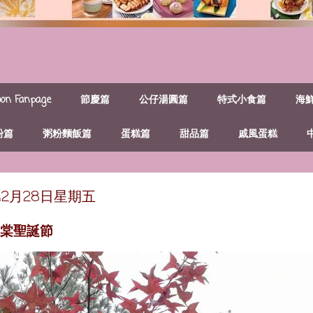
n Fanpage
節慶篇
公仔湯圓篇
特式小食篇
海
粉篇
粥粉麵飯篇
蛋糕篇
甜品篇
戚風蛋糕
年12月28日星期五
 大棠聖誕節