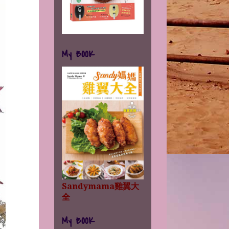
My BOOK
Sandymama雞翼大
全
My BOOK