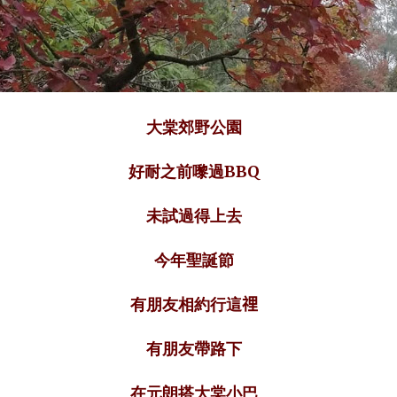
大棠郊野公園
好耐之前嚟過BBQ
未試過得上去
今年聖誕節
有朋友相約行這𥚃
有朋友帶路下
在元朗搭大棠小巴