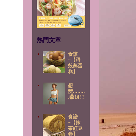
熱門文章
食譜
~【蛋
殼蒸蛋
糕】
想
變........
.燕姐!!!
食譜
~【抹
茶紅豆
卷】