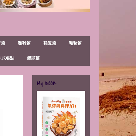
鮮篇
雞雞篇
雞翼篇
豬豬篇
中式糕點
饅頭篇
My BOOK