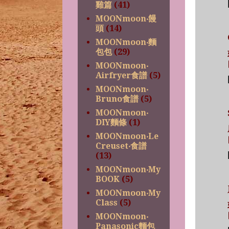
雞篇
(41)
MOONmoon‧饅
頭
(14)
MOONmoon‧麵
包包
(29)
MOONmoon‧
Airfryer食譜
(5)
MOONmoon‧
Bruno食譜
(5)
MOONmoon‧
DIY麵條
(1)
MOONmoon‧Le
Creuset‧食譜
(13)
MOONmoon‧My
BOOK
(5)
MOONmoon‧My
Class
(5)
MOONmoon‧
Panasonic麵包