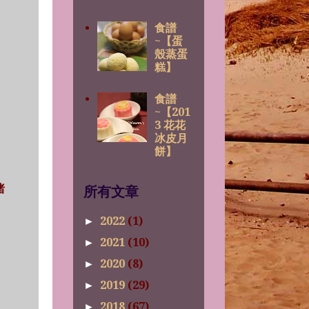
食譜
~【蛋
殼蒸蛋
糕】
食譜
~【201
3 花花
冰皮月
餅】
啫
所有文章
2022
(1)
►
2021
(10)
►
2020
(8)
►
2019
(29)
►
2018
(67)
►