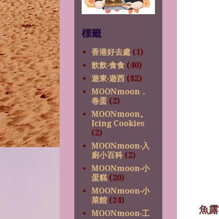
標籤
香港好去處
(1)
飲飲‧食食
(40)
遊東‧遊西
(82)
MOONmoon．
卷蛋
(2)
MOONmoon。
Icing Cookies
(2)
MOONmoon‧入
廚小百科
(2)
MOONmoon‧小
蛋糕
(20)
MOONmoon‧小
菜館
(24)
魚露
MOONmoon‧工