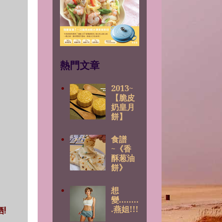
熱門文章
2013~
【脆皮
奶皇月
餅】
食譜
~《香
酥葱油
餅》
想
變........
.燕姐!!!
晒!