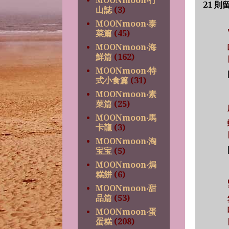
MOONmoon‧行
21 則
山誌
(3)
MOONmoon‧泰
菜篇
(45)
MOONmoon‧海
鮮篇
(162)
MOONmoon‧特
式小食篇
(31)
MOONmoon‧素
菜篇
(25)
MOONmoon‧馬
卡龍
(3)
MOONmoon‧淘
宝宝
(5)
MOONmoon‧焗
糕餅
(6)
MOONmoon‧甜
品篇
(53)
MOONmoon‧蛋
蛋糕
(208)