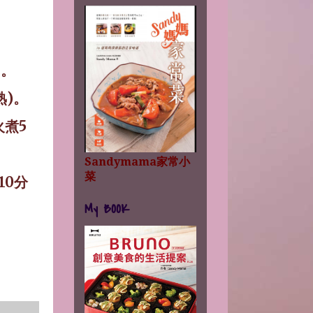
。
用。
熟
)
。
火煮
5
Sandymama家常小
菜
10
分
My BOOK