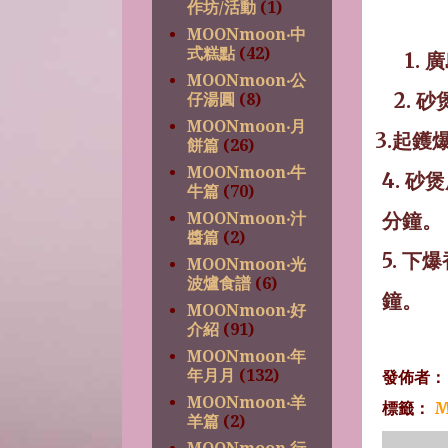
作坊/活動
(1)
MOONmoon‧中
式糕點
(42)
1.
廣
MOONmoon‧公
2.
砂
仔湯圓
(8)
MOONmoon‧月
3.
起鑊
餅篇
(26)
MOONmoon‧牛
4.
砂煲
牛篇
(70)
分鐘。
MOONmoon‧汁
醬篇
(2)
5.
下爆
MOONmoon‧光
波爐食譜
(6)
鐘。
MOONmoon‧好
介紹
(91)
MOONmoon‧年
年月月
(132)
發佈者
MOONmoon‧羊
標籤：
M
羊篇
(2)