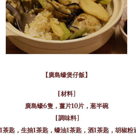
【廣島蠔煲仔飯】
[
材料
]
廣島蠔
6
隻，薑片
10
片，葱半碗
[
調味料
]
1
茶匙，生抽
1
茶匙，蠔油
1
茶
匙，酒
1
茶匙，胡椒粉