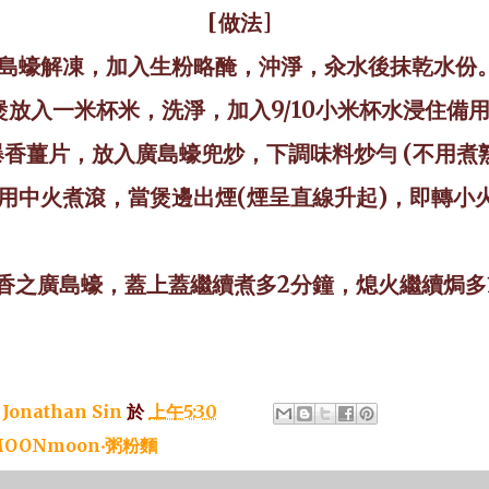
[
做法
]
島蠔解凍，加入生粉略醃，沖淨，汆水後抹乾水份
煲放入一米杯米，洗淨，加入
9/10
小米杯水浸住備
爆香薑片，放入廣島蠔兜炒，下調味料炒勻
(
不用煮
用中火煮滾，當煲邊出煙
(
煙呈直線升起
)
，即轉小
香之廣島蠔
，蓋上蓋繼續煮多
2
分鐘，熄火繼續焗多
：
Jonathan Sin
於
上午5:30
OONmoon‧粥粉麵