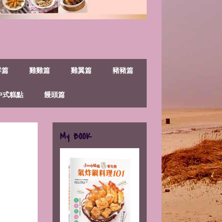
鮮篇
雞雞篇
雞翼篇
豬豬篇
中式糕點
饅頭篇
My BOOK