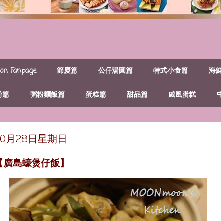
n Fanpage
節慶篇
公仔湯圓篇
特式小食篇
海
粉篇
粥粉麵飯篇
蛋糕篇
甜品篇
戚風蛋糕
年10月28日星期日
~【廣島蠔煲仔飯】