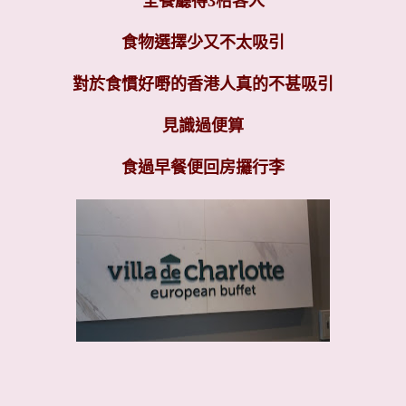
全餐廳得3枱客人
食物選擇少又不太吸引
對於食慣好嘢的香港人真的不甚吸引
見識過便算
食過早餐便回房攞行李