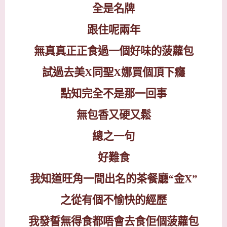
全是名牌
跟住呢兩年
無真真正正食過一個好味的菠蘿包
試過去美
X
同聖
X
娜買個頂下癮
點知完全不是那一回事
無包香又硬又鬆
總之一句
好難食
我知道旺角一間出名的茶餐廳
“
金
X”
之從有個不愉快的經歷
我發誓無得食都唔會去食佢個菠蘿包