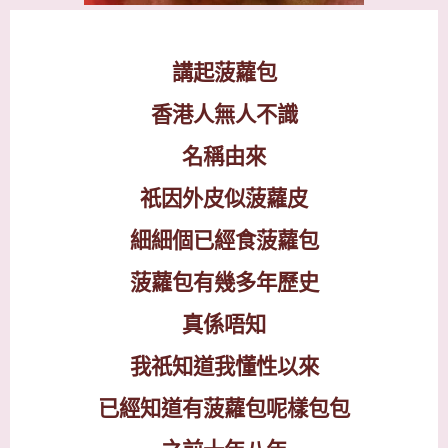
講起菠蘿包
香港人無人不識
名稱由來
祇因外皮似菠蘿皮
細細個已經食菠蘿包
菠蘿包有幾多年歷史
真係唔知
我祇知道我懂性以來
已經知道有菠蘿包呢樣包包