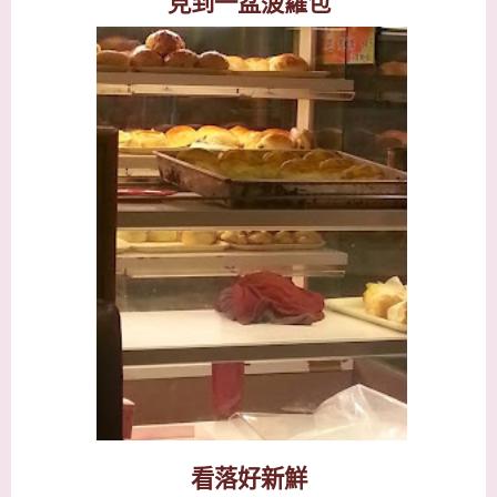
見到一盆菠蘿包
看落好新鮮