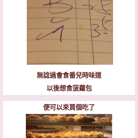
無諗過會食番兒時味道
以後想食菠蘿包
便可以來買個吃了