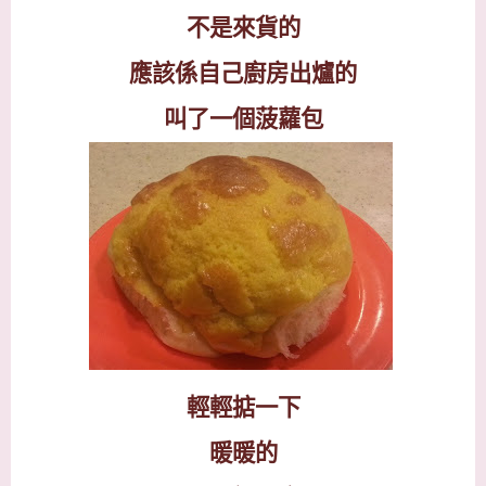
不是來貨的
應該係自己廚房出爐的
叫了一個菠蘿包
輕輕掂一下
暖暖的