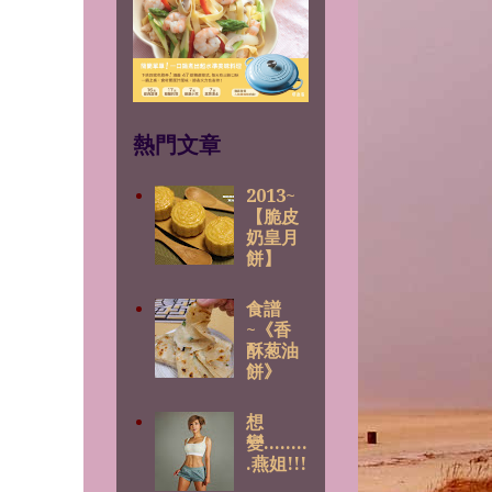
熱門文章
2013~
【脆皮
奶皇月
餅】
食譜
~《香
酥葱油
餅》
想
變........
.燕姐!!!