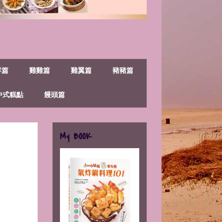
鮮篇
雞雞篇
雞翼篇
豬豬篇
中式糕點
饅頭篇
My BOOK