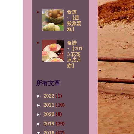
食譜
~【蛋
殼蒸蛋
糕】
食譜
~【201
3 花花
冰皮月
餅】
所有文章
2022
(1)
►
2021
(10)
►
2020
(8)
►
2019
(29)
►
2018
(67)
▼