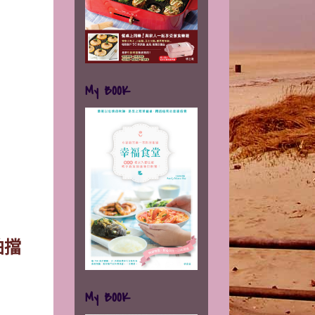
My BOOK
拍擋
My BOOK