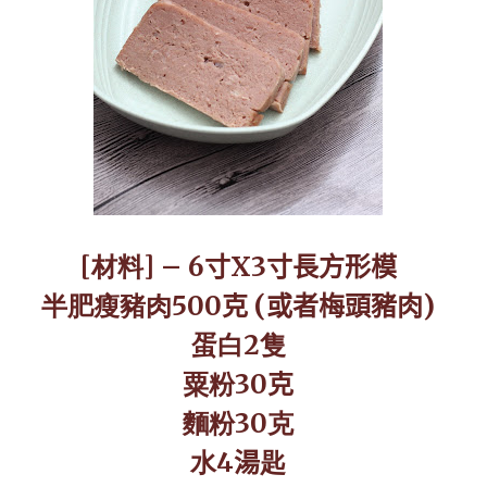
[
材料
] – 6
寸
X3
寸長方形模
半肥瘦豬肉
500
克
(
或者梅頭豬肉
)
蛋白
2
隻
粟粉
30
克
麵粉
30
克
水
4
湯
匙