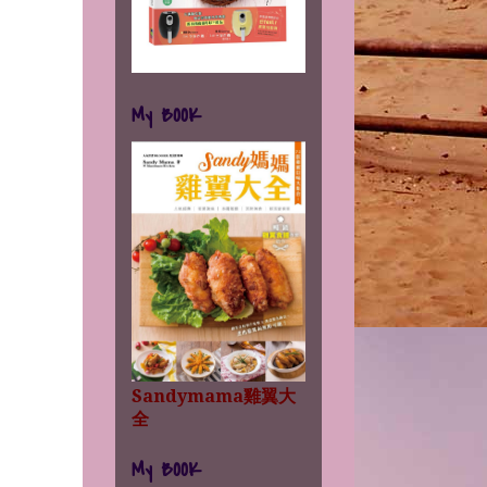
My BOOK
Sandymama雞翼大
全
My BOOK