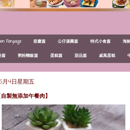
n Fanpage
節慶篇
公仔湯圓篇
特式小食篇
海
粉篇
粥粉麵飯篇
蛋糕篇
甜品篇
戚風蛋糕
年5月4日星期五
【自製無添加午餐肉】