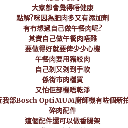
大家都會覺得唔健康
點解
?
咪因為肥肉多又有添加劑
有冇想過自己做午餐肉呢
?
其實自己做午餐肉唔難
要做得好就要俾少少心機
午餐肉要用豬絞肉
自己刴又刴到手軟
係街巿肉檔買
又怕佢部機唔乾淨
我部Bosch
OptiMUM
廚師機有咗個新
碎肉配件
這個配件還可以做香腸架