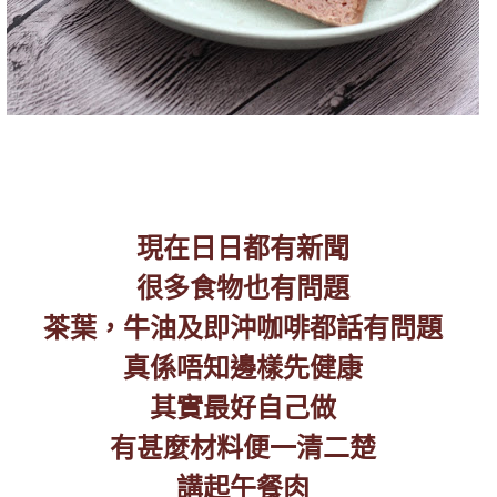
現在日日都有新聞
很多食物也有問題
茶葉，牛油及即沖咖啡都話有問題
真係唔知邊樣先健康
其實最好自己做
有甚
麼
材料便一清二楚
講起午餐肉