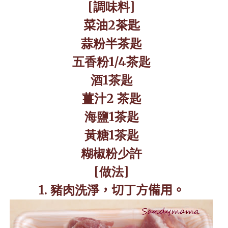
[
調味料
]
菜油
2
茶匙
蒜粉半茶匙
五香粉
1/4
茶匙
酒
1
茶匙
薑汁
2
茶匙
海鹽
1
茶匙
黃糖
1
茶匙
糊椒粉少許
[
做法
]
1.
豬肉洗淨
，切丁方備用。