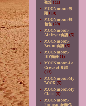
雞篇
(41)
MOONmoon‧饅
頭
(14)
MOONmoon‧麵
包包
(29)
MOONmoon‧
Airfryer食譜
(5)
MOONmoon‧
Bruno食譜
(5)
MOONmoon‧
DIY麵條
(1)
MOONmoon‧Le
Creuset‧食譜
(13)
MOONmoon‧My
BOOK
(5)
MOONmoon‧My
Class
(5)
MOONmoon‧
Panasonic麵包