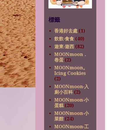
標籤
香港好去處
(1)
飲飲‧食食
(40)
遊東‧遊西
(82)
MOONmoon．
卷蛋
(2)
MOONmoon。
Icing Cookies
(2)
MOONmoon‧入
廚小百科
(2)
MOONmoon‧小
蛋糕
(20)
MOONmoon‧小
菜館
(24)
MOONmoon‧工