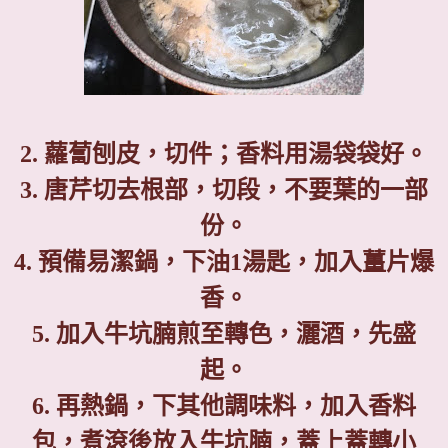
2.
蘿蔔刨皮，切件
；香料用湯袋袋好
。
3.
唐
芹切去根部，切段，不要葉的一部
份。
4.
預備易潔鍋
，下油
1
湯匙，加入薑片爆
香。
5.
加入牛坑腩
煎
至轉色，灑酒
，先盛
起
。
6.
再熱鍋，下其他調味料，
加入香料
包
，
煮滾後放入牛坑腩，
蓋上蓋轉小