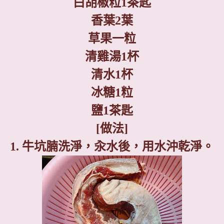
白胡椒粒
1
茶匙
香葉
2
葉
草果一粒
清雞湯
1
杯
清水
1
杯
冰糖
1
粒
鹽
1
茶匙
[
做法
]
1.
牛坑腩
洗淨
，汆水後，用水沖乾
淨
。