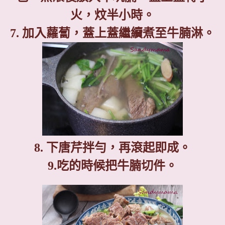
火，炆半小時。
7.
加入蘿蔔，蓋上蓋繼續煮至牛腩淋。
8.
下
唐
芹拌勻，再滾起即成。
9.
吃的時候把牛腩切件。