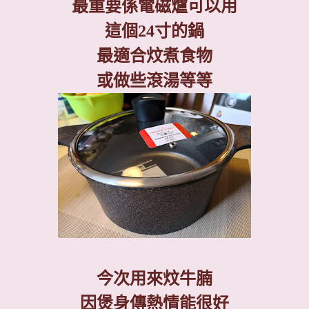
最重要係電磁爐可以用
這個
24
寸的鍋
最適合炆煮食物
或做些滾湯等等
今次用來炆牛腩
因煲身傳熱情能很好