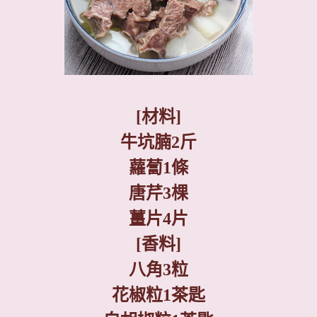
[
材料
]
牛坑腩
2
斤
蘿蔔
1
條
唐
芹
3
棵
薑片
4
片
[
香料
]
八角
3
粒
花
椒
粒
1
茶匙