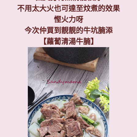
不用太大火也可達至炆煮的效果
慳火力呀
今次仲買到靚靚的牛坑腩添
【
蘿蔔清湯牛腩】