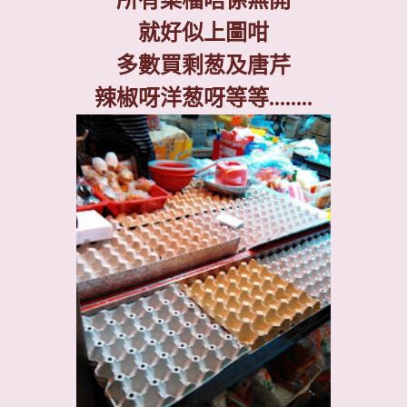
就好似上圖咁
多數買剩葱及唐芹
辣椒呀洋葱呀等等
........