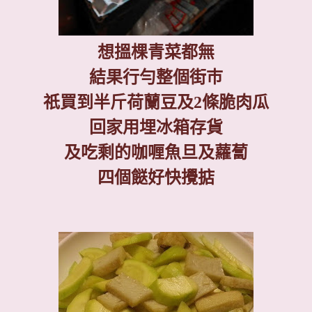
想搵棵青菜都無
結果行勻整個街巿
祇買到半斤荷蘭豆及
2
條脆肉瓜
回家用埋冰箱存貨
及吃剩的咖喱魚旦及蘿蔔
四個餸好快攪掂