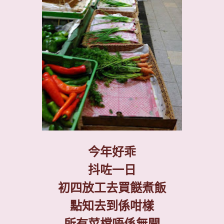
今年好乖
抖咗一日
初四放工去買餸煮飯
點知去到係咁樣
所有菜檔唔係無開