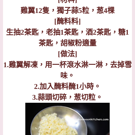
雞翼
12
隻，獨子蒜
5
粒，葱
4
棵
[
醃料料
]
生抽
2
茶匙，老抽
1
茶匙，酒
2
茶匙，糖
1
茶匙，胡椒粉適量
[
做法
]
1.
雞翼解凍，用一杯滾水淋一淋，去掉雪
味。
2.
加入醃料醃
1
小時。
3.
蒜頭切碎，葱切粒。