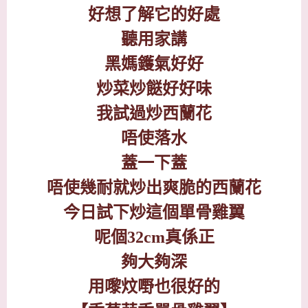
好想了解它的好處
聽用家講
黑媽鑊氣好好
炒菜炒餸好好味
我試過炒西蘭花
唔使落水
蓋一下蓋
唔使幾耐就炒出爽脆的西蘭花
今日試下炒這個單骨雞翼
呢個
32cm
真係正
夠大夠深
用嚟炆嘢也很好的