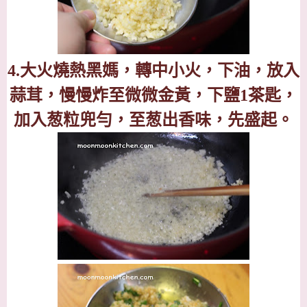
4.
大火燒熱黑媽，轉中小火，下油，放入
蒜茸，慢慢炸至微微金黃，下鹽
1
茶匙，
加入葱粒兜勻，至葱出香味，先盛起。