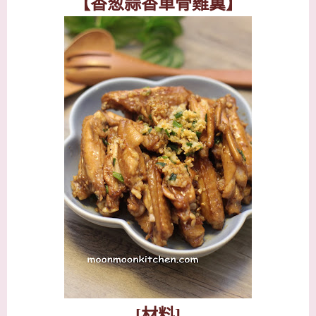
【香葱蒜香單骨雞翼】
[
材料
]