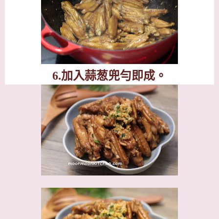
6.
加入蒜葱兜勻即成。