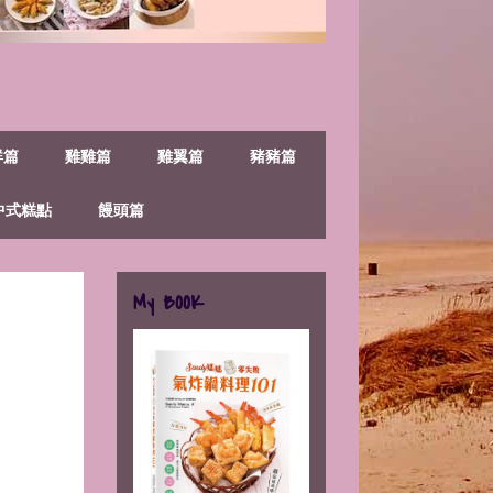
鮮篇
雞雞篇
雞翼篇
豬豬篇
中式糕點
饅頭篇
My BOOK