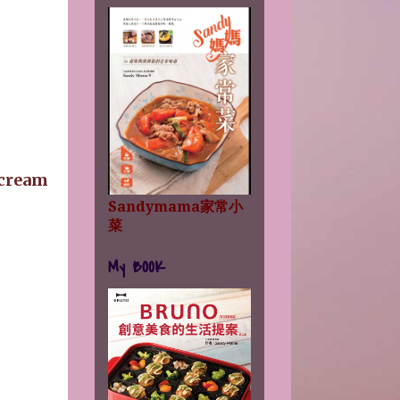
ream
Sandymama家常小
菜
My BOOK