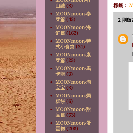
MOONmoon‧行
標籤：
M
山誌
(3)
MOONmoon‧泰
菜篇
(45)
2 則留
MOONmoon‧海
鮮篇
(162)
MOONmoon‧特
式小食篇
(31)
MOONmoon‧素
菜篇
(25)
MOONmoon‧馬
卡龍
(3)
MOONmoon‧淘
宝宝
(5)
MOONmoon‧焗
糕餅
(6)
MOONmoon‧甜
品篇
(53)
MOONmoon‧蛋
蛋糕
(208)