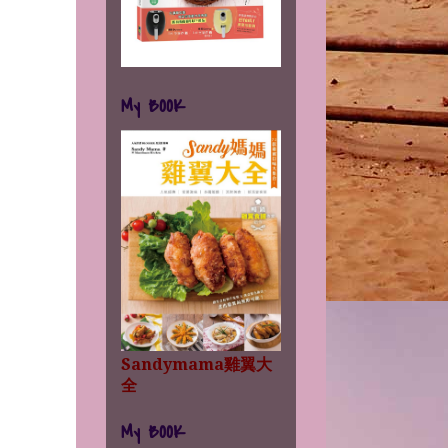
My BOOK
Sandymama雞翼大
全
My BOOK