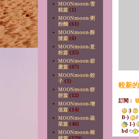
MOONmoon‧雪
糕篇
(1)
MOONmoon‧粥
粉麵
(61)
MOONmoon‧酥
撻篇
(6)
MOONmoon‧意
粉篇
(25)
MOONmoon‧節
慶篇
(67)
MOONmoon‧餃
子
(1)
較新的
MOONmoon‧餅
餅篇
(12)
訂閱：
發
MOONmoon‧增
值篇
(14)
:)
B-)
MOONmoon‧蔬
I-)
菜篇
(46)
bd
MOONmoon‧豬
豬篇
(129)