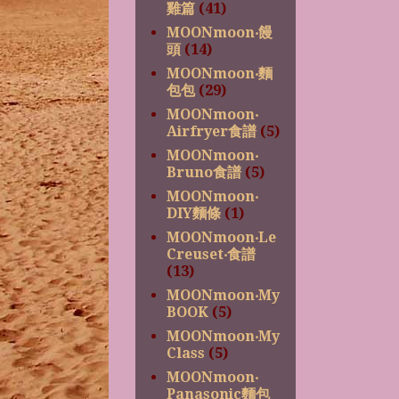
雞篇
(41)
MOONmoon‧饅
頭
(14)
MOONmoon‧麵
包包
(29)
MOONmoon‧
Airfryer食譜
(5)
MOONmoon‧
Bruno食譜
(5)
MOONmoon‧
DIY麵條
(1)
MOONmoon‧Le
Creuset‧食譜
(13)
MOONmoon‧My
BOOK
(5)
MOONmoon‧My
Class
(5)
MOONmoon‧
Panasonic麵包