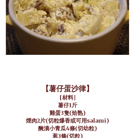
【薯仔蛋沙律】
[
材料]
薯仔1斤
雞蛋3隻(烚熟)
煙肉2片(切粒爆香或可用salami)
醃漬小青瓜4條(切幼粒)
葱3條(切粒)