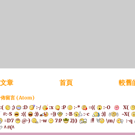
文章
首頁
較舊
佈留言 (Atom)
:(
;)
:D
:-/
:x
:P
:-*
=((
:-O
X(
#:-S
:((
:))
=))
:-B
:-c
:)]
~X(
=D7
@-)
:-w
7:P
2):)
:!!
\m/
:-q
^#(^