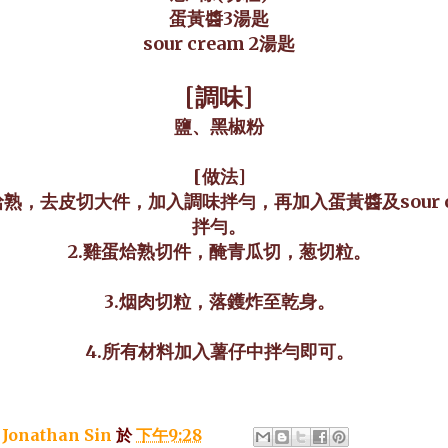
蛋黃醬3湯匙
sour cream 2湯匙
[
調味]
鹽、黑椒粉
[做法]
烚熟，去皮切大件，加入調味拌勻，再加入蛋黃醬及sour c
拌勻。
2.
雞蛋烚熟切件，醃青瓜切，葱切粒。
3.
烟肉切粒，落鑊炸至乾身。
4.
所有材料加入薯仔中拌勻即可。
：
Jonathan Sin
於
下午9:28