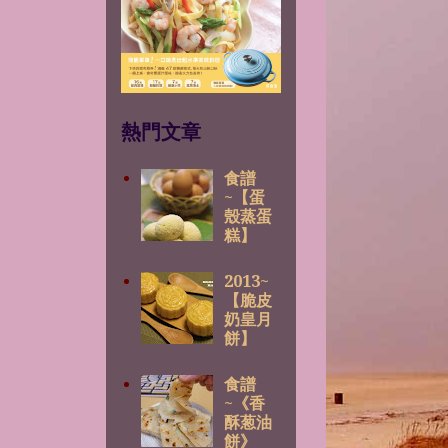
熱門文章
食譜
~【蛋
殼蒸蛋
糕】
2013~
【脆皮
奶皇月
餅】
食譜
~《香
酥葱油
餅》