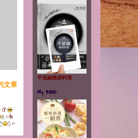
平底鍋簡易料理
的文章
My BOOK
:7
:-h
:-