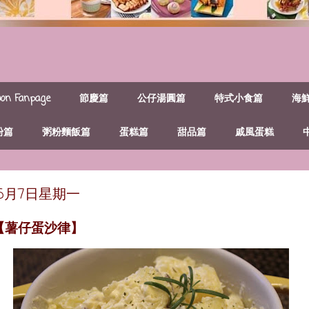
n Fanpage
節慶篇
公仔湯圓篇
特式小食篇
海
粉篇
粥粉麵飯篇
蛋糕篇
甜品篇
戚風蛋糕
年5月7日星期一
~【薯仔蛋沙律】