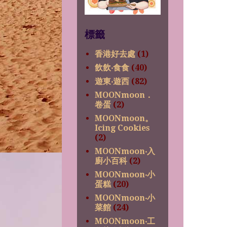
標籤
香港好去處
(1)
飲飲‧食食
(40)
遊東‧遊西
(82)
MOONmoon．
卷蛋
(2)
MOONmoon。
Icing Cookies
(2)
MOONmoon‧入
廚小百科
(2)
MOONmoon‧小
蛋糕
(20)
MOONmoon‧小
菜館
(24)
MOONmoon‧工