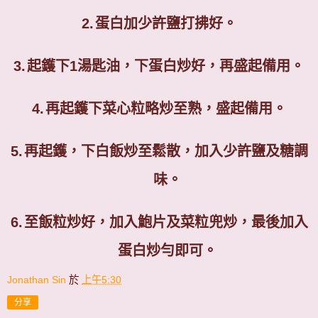
2.
蛋白加少許鹽打拂好。
3.
起鑊下
1
湯匙油，下蛋白炒好，再盛起備用。
4.
再起鑊下菜心粒略炒至熟，盛起備用。
5.
再起鑊，下白飯炒至鬆散，加入少許鹽及糖調
味。
6.
至飯粒炒好，加入鮑片及菜粒兜炒，最後加入
蛋白炒勻即可。
Jonathan Sin
於
上午5:30
分享