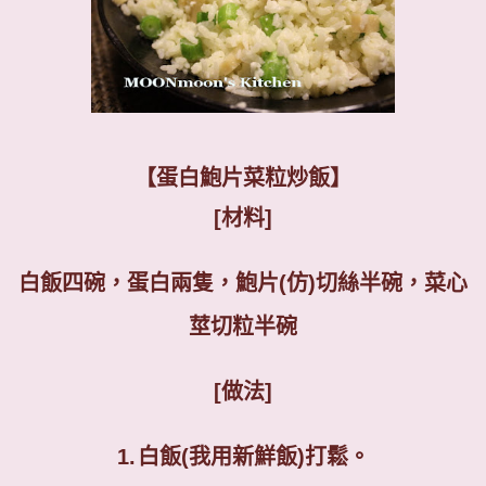
【蛋白鮑片菜粒炒飯】
[
材料
]
白飯四碗，蛋白兩隻，鮑片
(
仿
)
切絲半碗，菜心
莖切粒半碗
[
做法
]
1.
白飯
(
我用新鮮飯
)
打鬆。