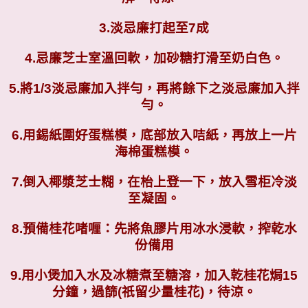
3.
淡忌廉打起至7成
4.
忌廉芝士室溫回軟，加砂糖打滑至奶白色。
5.
將1/3淡忌廉加入拌勻，再將餘下之淡忌廉加入拌
勻。
6.
用錫紙圍好蛋糕模，底部放入咭紙，再放上一片
海棉蛋糕模。
7.
倒入椰漿芝士糊，在枱上登一下，放入雪柜冷淡
至凝固。
8.
預備桂花啫喱：先將魚膠片用冰水浸軟，搾乾水
份備用
9.
用小煲加入水及冰糖煮至糖溶，加入乾桂花焗15
分鐘，過篩(祇留少量桂花)，待涼。