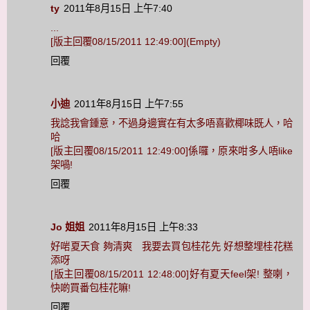
ty
2011年8月15日 上午7:40
...
[版主回覆08/15/2011 12:49:00](Empty)
回覆
小迪
2011年8月15日 上午7:55
我諗我會鍾意，不過身邊實在有太多唔喜歡椰味既人，哈
哈
[版主回覆08/15/2011 12:49:00]係囉，原來咁多人唔like
架喎!
回覆
Jo 姐姐
2011年8月15日 上午8:33
好啱夏天食 夠清爽 我要去買包桂花先 好想整埋桂花糕
添呀
[版主回覆08/15/2011 12:48:00]好有夏天feel架! 整喇，
快啲買番包桂花嘛!
回覆