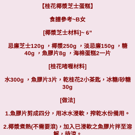
【桂花椰漿芝士蛋糕】
食譜參考~B女
[
椰漿芝士材料]~ 6”
忌廉芝士120g ，椰漿250g ，淡忌廉150g ，糖
40g ，魚膠片8g ，海棉蛋糕2一片
[
桂花啫喱材料]
水300g ，魚膠片3片，乾桂花2小茶匙，冰糖/砂糖
30g
[
做法]
1.
魚膠片剪成四分，用冰水浸軟，搾乾水份備用。
2.
椰漿煮熱(不需要滾)，加入已浸軟之魚膠片拌至溶
解，待涼。