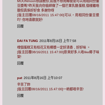
MOONmoon想請教你,如我不想用椰漿是可以用相同份量
豆漿嗎?昨天我向你偷師做了一個芒果乳酪蛋糕,個樣雖唔
靚但真係好好食.多謝你呀
[版主回覆08/16/2011 15:47:00]可以，用相同份量豆漿
吖! 你地喜歡就好!
回覆
DAI FA TUNG
2011年8月16日 上午7:58
哩個蛋糕又有桂花又有椰漿一定好清香﹑好好味 。
[版主回覆08/16/2011 15:47:00]原來好多人唔like椰子味
架!
回覆
pat
2011年8月16日 上午10:07
辛苦了妳
[版主回覆08/16/2011 15:47:00]一啲都唔辛苦!
回覆