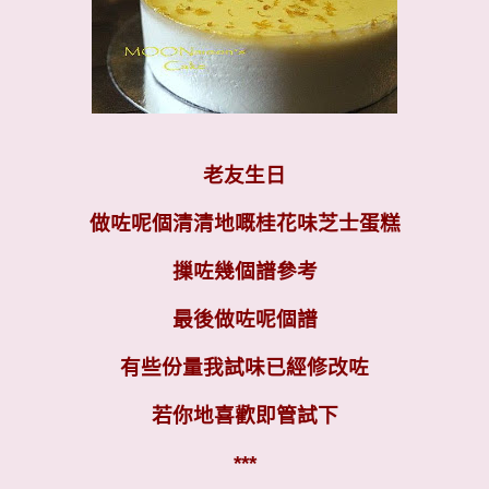
老友生日
做咗呢個清清地嘅桂花味芝士蛋糕
摷咗幾個譜參考
最後做咗呢個譜
有些份量我試味已經修改咗
若你地喜歡即管試下
***