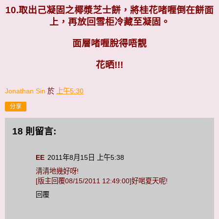
10.
取出己凝固之椰漿芝士餅，將桂花啫喱倒在餅面
上，再放回雪柜冷藏至凝固。
面層啫喱脫得唔靚
花晒!!!
Jonathan Sin
於
上午5:30
分享
18 則留言:
EE
2011年8月15日 上午5:38
清清地幾好呀!
[版主回覆08/15/2011 12:49:00]好啱夏天呢!
回覆