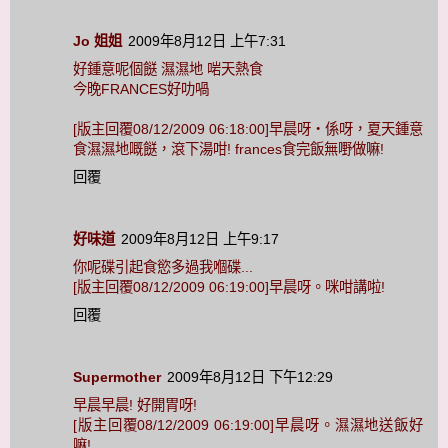
Jo 姐姐
2009年8月12日 上午7:31
好鍾意呢個餸 濕濕地 啱天熱食
今晚FRANCES好叻喎
[版主回覆08/12/2009 06:18:00]早晨呀‧係呀，夏天鍾意
食濕濕地嘅餸，滾下湯咁! frances食完飯無嘢做嘛!
回覆
好味道
2009年8月12日 上午9:17
你呢碟引起食慾多過我嗰碟...
[版主回覆08/12/2009 06:19:00]早晨呀。咪咁講啦!
回覆
Supermother
2009年8月12日 下午12:29
早晨早晨! 好開胃呀!
[版主回覆08/12/2009 06:19:00]早晨呀。濕濕地送飯好
嘛!