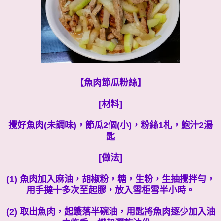
【魚肉節瓜粉絲】
[材料]
攪好魚肉(未調味)，節瓜2個(小)，粉絲1札，鮑汁2湯
匙
[做法]
(1) 魚肉加入麻油，胡椒粉，糖，生粉，生抽攪拌勻，
用手撻十多次至起膠，放入雪柜雪半小時。
(2) 取出魚肉，起鑊落半碗油，用匙將魚肉逐少加入油