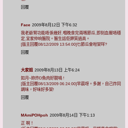
回覆
Face
2009年8月12日 下午6:32
我老爺腎功能唔係幾好,嗰晚食完兩嚿節瓜,即刻血壓唔穩
定,宜家仲响醫院。醫生話佢鉀質過高。
[版主回覆08/12/2009 13:54:00]乜節瓜會咁架咩?
回覆
大家姐
2009年8月13日 上午6:24
如月~妳炸D魚肉好靚喎 !
[版主回覆08/13/2009 06:24:00]早晨呀。多謝，自己炸同
調味，好味好多架!
回覆
MAmiPOHpoh
2009年8月14日 下午1:13
正 啊！