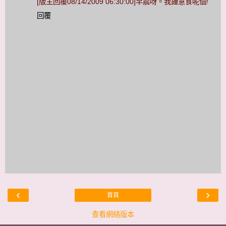
[版主回覆08/14/2009 06:30:00]早晨呀。我鍾意食呢個!
回覆
‹
›
首頁
查看網絡版本