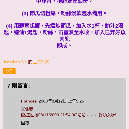
中炸香，撈起瀝乾油份。
(3) 節瓜切粗絲，粉絲浸軟瀝水備用。
(4) 用蒜茸起鑊，先爆炒節瓜，加入水1杯，鮑汁2湯
匙，蠔油1湯匙，粉絲，冚蓋煮至水收，加入已炸好魚
肉兜
即成。
Jonathan Sin
於
上午5:25
分享
7 則留言:
Frances
2009年8月12日 上午5:26
又係我
[版主回覆08/11/2009 21:54:00]哈哈。。。 好叻女呀!
回覆