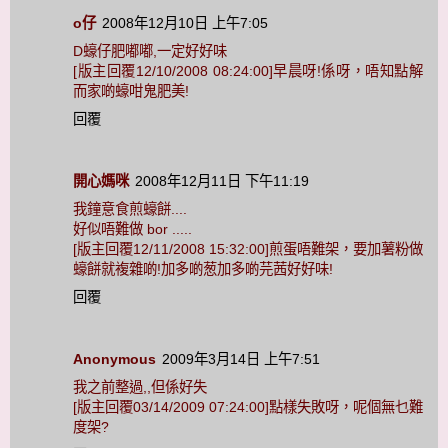
o仔
2008年12月10日 上午7:05
D蠔仔肥嘟嘟,一定好好味
[版主回覆12/10/2008 08:24:00]早晨呀!係呀，唔知點解
而家啲蠔咁鬼肥美!
回覆
開心媽咪
2008年12月11日 下午11:19
我鐘意食煎蠔餅....
好似唔難做 bor .....
[版主回覆12/11/2008 15:32:00]煎蛋唔難架，要加薯粉做
蠔餅就複雜啲!加多啲葱加多啲芫茜好好味!
回覆
Anonymous
2009年3月14日 上午7:51
我之前整過,,但係好失
[版主回覆03/14/2009 07:24:00]點樣失敗呀，呢個無乜難
度架?