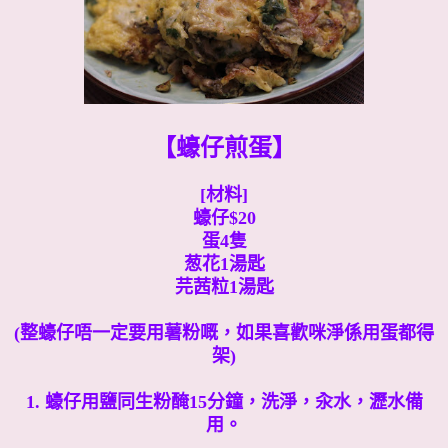
【蠔仔煎蛋】
[材料]
蠔仔$20
蛋4隻
葱花1湯匙
芫茜粒1湯匙
(整蠔仔唔一定要用薯粉嘅，如果喜歡咪淨係用蛋都得
架)
1. 蠔仔用鹽同生粉醃15分鐘，
洗淨，汆水，瀝水備
用。