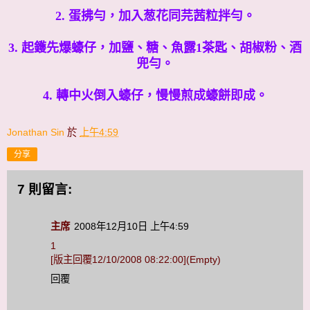
2. 蛋拂勻，加入葱花同芫茜粒拌勻。
3. 起鑊先爆蠔仔，加鹽、糖、魚露1茶匙、胡椒粉、酒
兜勻。
4. 轉中火倒入蠔仔，慢慢煎成蠔餅即成。
Jonathan Sin
於
上午4:59
分享
7 則留言:
主席
2008年12月10日 上午4:59
1
[版主回覆12/10/2008 08:22:00](Empty)
回覆