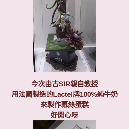
今次由古
SIR
親自教授
用法國製造的
Lactel
牌
100%
純牛奶
來製作慕絲蛋糕
好開心呀