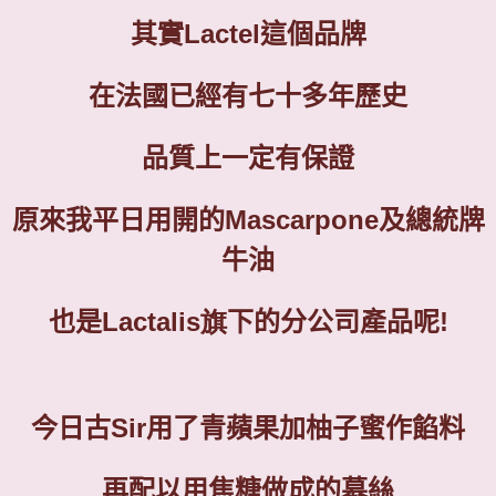
其實
Lactel
這個品牌
在法國已經有七十多年歷史
品質上一定有保證
原來我平日用開的
Mascarpone
及總統牌
牛油
也是
Lactalis旗
下的分公司產品呢
!
今日古
Sir
用了青蘋果加柚子蜜作餡料
再配以用焦糖做成的慕絲