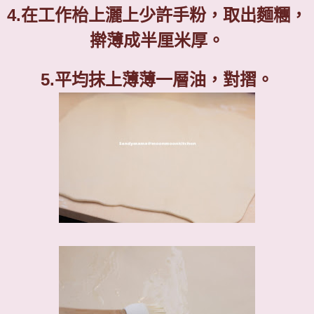
4.
在工作枱上灑上少許手粉，取出麵糰，
擀薄成半厘米厚。
5.
平均抹上薄薄一層油，對摺。