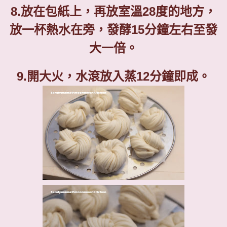
8.
放在包紙上，再放室溫28度的地方，
放一杯熱水在旁，發酵
15
分鐘左右至發
大一倍。
9.
開大火，水滾放入蒸
12
分鐘即成。