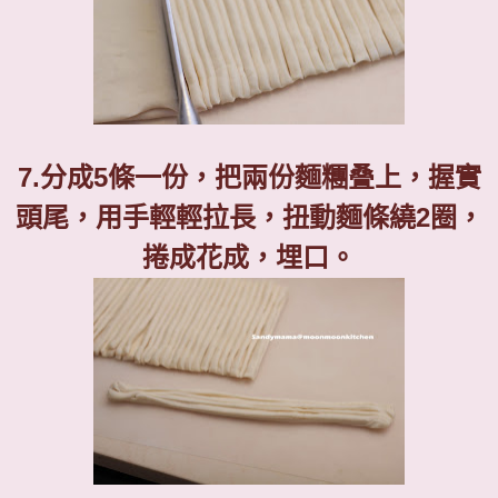
7.
分成
5
條一份，把兩份麵糰叠上，握實
頭尾，用手輕輕拉長，扭動麵條繞2圈，
捲成花成，埋口。