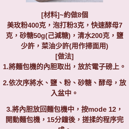
[
材料
]~
約做
8
個
美玫粉
400
克，泡打粉
3
克，快速酵母
7
克，砂糖
50g(
己減糖
)
，清水
200
克，鹽
少許，菜油少許
(
用作掃面用
)
[
做法
]
1.
將麵包機的內胆取出，放於電子磅上。
2.
依次序將水、鹽、粉、砂糖、酵母，放
入盆中。
3.
將內胆放回麵包機中，按
mode 12
，
開動麵包機，
15
分鐘後，搓揉的程序完