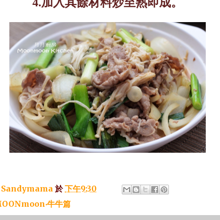
4.
加入其餘材料炒至熟即成。
：
Sandymama
於
下午9:30
OONmoon‧牛牛篇