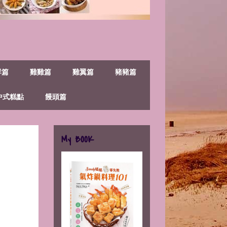
鮮篇
雞雞篇
雞翼篇
豬豬篇
中式糕點
饅頭篇
My BOOK