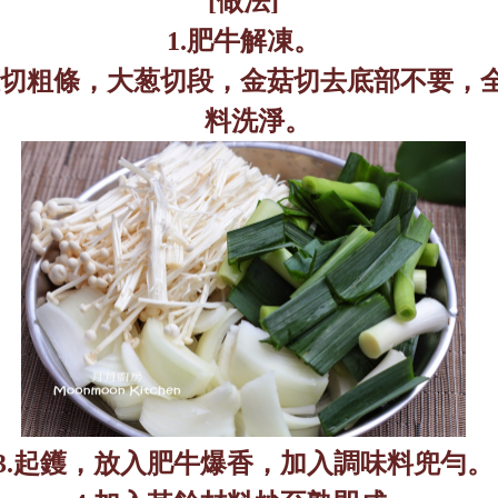
[
做法
]
1.
肥牛解凍。
切粗條，大葱切段，金菇切去底部不要，
料洗淨。
3.
起鑊，放入肥牛爆香，加入調味料兜勻。