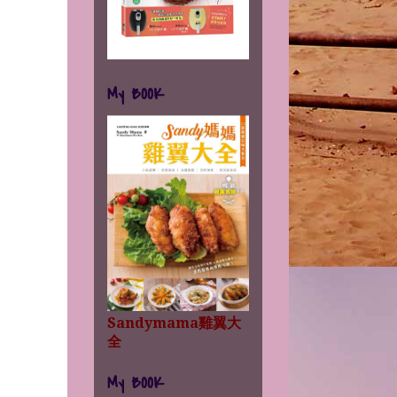
My BOOK
Sandymama雞翼大
全
My BOOK