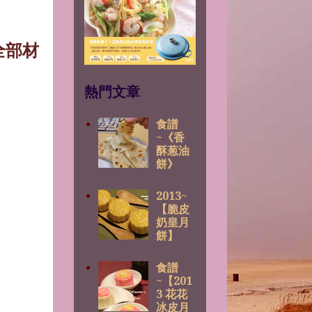
全部材
熱門文章
食譜
~《香
酥葱油
餅》
2013~
【脆皮
奶皇月
餅】
食譜
~【201
3 花花
冰皮月