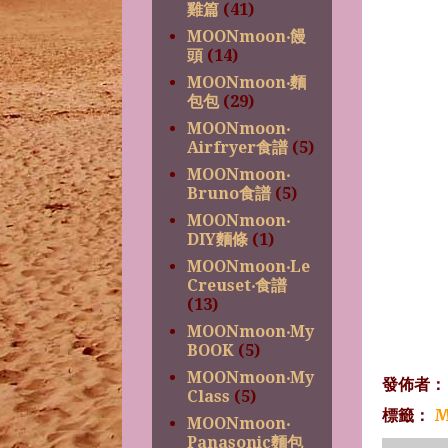
雞篇
(41)
MOONmoon‧饅
頭
(14)
MOONmoon‧麵
包包
(29)
MOONmoon‧
Airfryer食譜
(5)
MOONmoon‧
Bruno食譜
(5)
MOONmoon‧
DIY麵條
(1)
MOONmoon‧Le
Creuset‧食譜
(13)
MOONmoon‧My
BOOK
(5)
MOONmoon‧My
發佈者
Class
(5)
標籤：
M
MOONmoon‧
Panasonic麵包