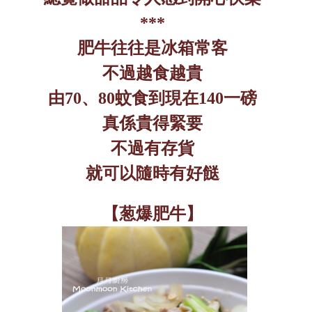
***
肥牛往往是冰箱常客
不過越食越貴
由
70
、
80
蚊食到現在
140
一磅
真係貴得緊要
不過有存貨
就可以隨時有好餸
【葱爆肥牛】