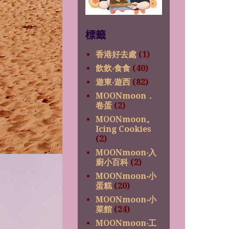
標籤
香港好去處
(1)
飲飲‧食食
(40)
遊東‧遊西
(82)
MOONmoon．
卷蛋
(2)
MOONmoon。
Icing Cookies
(2)
MOONmoon‧入
廚小百科
(2)
MOONmoon‧小
蛋糕
(20)
MOONmoon‧小
菜館
(24)
MOONmoon‧工