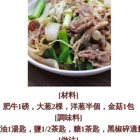
[
材料
]
肥牛
1
磅，大葱
2
棵，洋葱半個，金菇
1
包
[
調味料
]
油
1
湯匙，鹽
1/2
茶匙，糖
1
茶匙，黑椒碎適