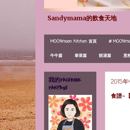
Sandymama的飲食天地
MOONmoon Kitchen 首頁
@ MOONmoo
牛牛篇
泰菜篇
靚湯篇
意
我的FACEBOOK
2015
FANPAGE
食譜~