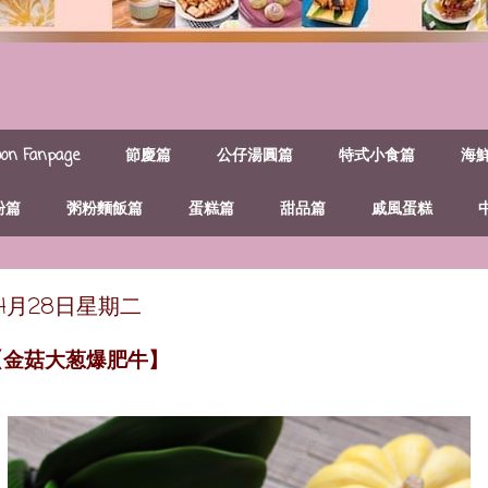
n Fanpage
節慶篇
公仔湯圓篇
特式小食篇
海
粉篇
粥粉麵飯篇
蛋糕篇
甜品篇
戚風蛋糕
年4月28日星期二
【金菇大葱爆肥牛】