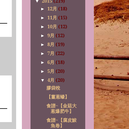
2015
(219)
▼
12月
(18)
►
11月
(15)
►
10月
(12)
►
9月
(12)
►
8月
(19)
►
7月
(22)
►
6月
(18)
►
5月
(20)
►
4月
(20)
▼
膠袋稅
【薑葱蠔】
食譜~【金菇大
葱爆肥牛】
食譜~【腐皮鮻
魚卷】