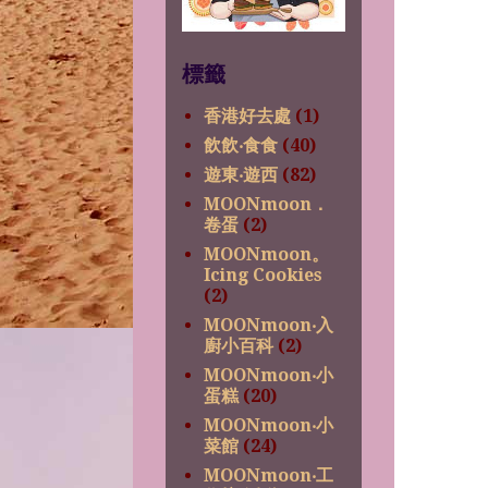
標籤
香港好去處
(1)
飲飲‧食食
(40)
遊東‧遊西
(82)
MOONmoon．
卷蛋
(2)
MOONmoon。
Icing Cookies
(2)
MOONmoon‧入
廚小百科
(2)
MOONmoon‧小
蛋糕
(20)
MOONmoon‧小
菜館
(24)
MOONmoon‧工