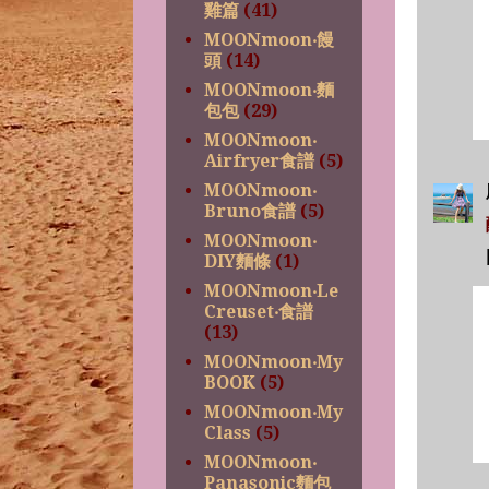
雞篇
(41)
MOONmoon‧饅
頭
(14)
MOONmoon‧麵
包包
(29)
MOONmoon‧
Airfryer食譜
(5)
MOONmoon‧
Bruno食譜
(5)
MOONmoon‧
DIY麵條
(1)
MOONmoon‧Le
Creuset‧食譜
(13)
MOONmoon‧My
BOOK
(5)
MOONmoon‧My
Class
(5)
MOONmoon‧
Panasonic麵包