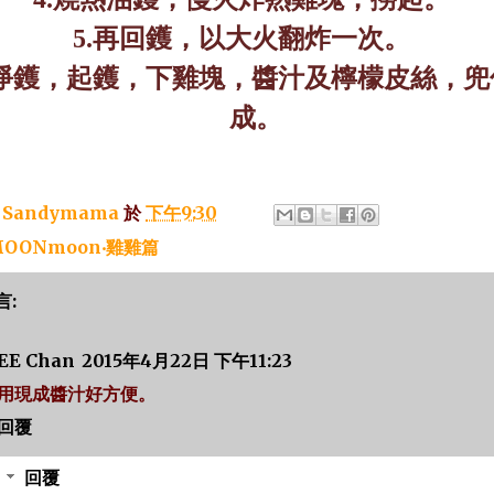
5.
再回鑊，以大火翻炸一次。
淨鑊，起鑊，下雞塊，醬汁及檸檬皮絲，兜
成。
：
Sandymama
於
下午9:30
OONmoon‧雞雞篇
言:
EE Chan
2015年4月22日 下午11:23
用現成醬汁好方便。
回覆
回覆