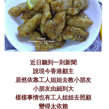
近日聽到一則新聞
說現今香港顧主
居然依靠工人姐姐去教小朋友
小朋友由細到大
樣樣事情也有工人姐姐去照顧
變得太依賴