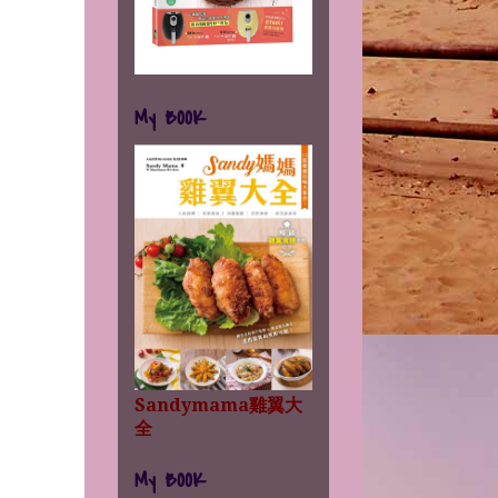
My BOOK
Sandymama雞翼大
全
My BOOK