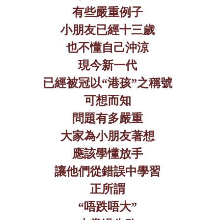
有些嚴重例子
小朋友已經十三歲
也不懂自己沖涼
現今新一代
已經被冠以
“
港孩
”
之稱號
可想而知
問題有多嚴重
大家為小朋友著想
應該學懂放手
讓他們從錯誤中學習
正所謂
“
唔跌唔大
”