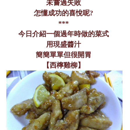
未嘗過失敗
怎懂成功的喜悅呢
?
***
今日介紹一個過年時做的菜式
用現盛醬汁
簡簡單單但很開胃
【西檸雞柳】