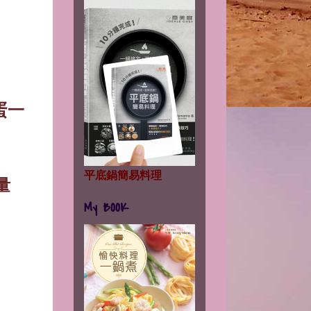
蛋一
平底鍋簡易料理
量
My BOOK