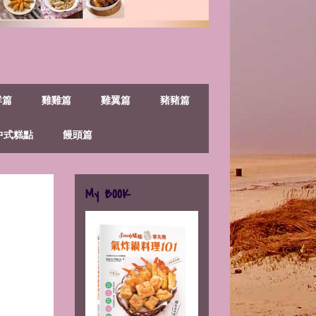
鮮篇
雞雞篇
雞翼篇
豬豬篇
中式糕點
饅頭篇
My BOOK