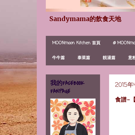
Sandymama的飲食天地
MOONmoon Kitchen 首頁
@ MOONmoo
牛牛篇
泰菜篇
靚湯篇
意
我的FACEBOOK
2015
FANPAGE
食譜~