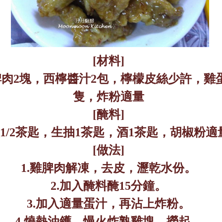
[
材料
]
脾肉
2
塊，西檸醬汁
2
包，檸檬皮絲少許，雞
隻，炸粉適量
[
醃料
]
1/2
茶匙，生抽
1
茶匙，酒
1
茶匙，胡椒粉適
[
做法
]
1.
雞脾肉解凍，去皮，瀝乾水份。
2.
加入醃料醃
15
分鐘。
3.
加入適量蛋汁，再沾上炸粉。
4.
燒熱油鑊，慢火炸熟雞塊，撈起。