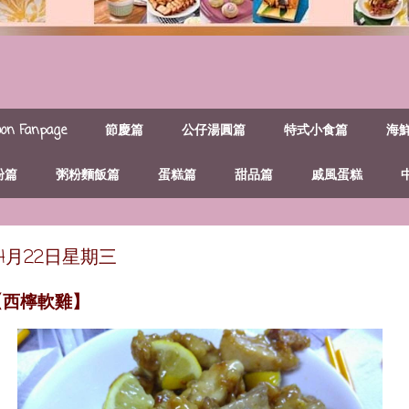
n Fanpage
節慶篇
公仔湯圓篇
特式小食篇
海
粉篇
粥粉麵飯篇
蛋糕篇
甜品篇
戚風蛋糕
年4月22日星期三
【西檸軟雞】