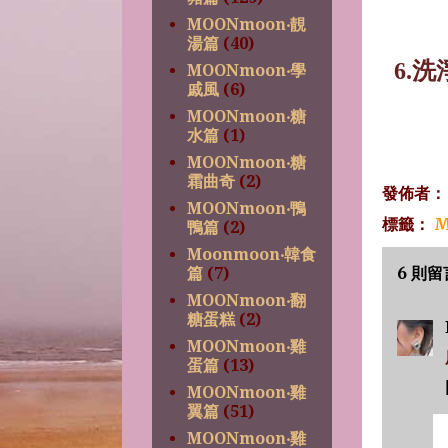
MOONmoon‧靚
湯篇
(40)
6.
洗
MOONmoon‧學
戚風
(6)
MOONmoon‧糖
水篇
(1)
MOONmoon‧糖
霜曲奇
(2)
發佈者
MOONmoon‧鴨
標籤：
M
鴨篇
(2)
Moonmoon‧韓食
6 則留
篇
(7)
MOONmoon‧翻
糖蛋糕
(2)
MOONmoon‧雞
蛋篇
(13)
MOONmoon‧雞
翼篇
(51)
MOONmoon‧雞