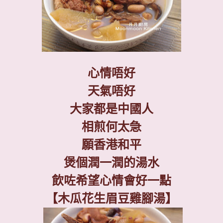
心情唔好
天氣唔好
大家都是中國人
相煎何太急
願香港和平
煲個潤一潤的湯水
飲咗希望心情會好一點
【木瓜花生眉豆雞腳湯】