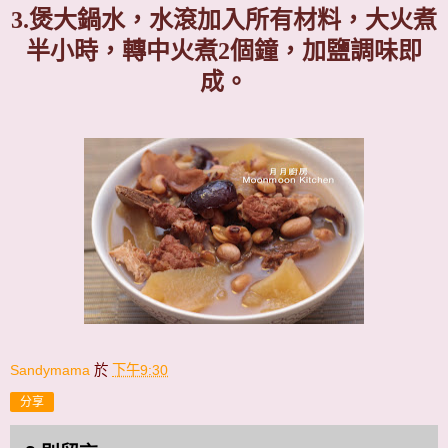
3.
煲大鍋水，水滾加入所有材料，大火煮
半小時，轉中火煮
2
個鐘，加鹽調味即
成。
Sandymama
於
下午9:30
分享