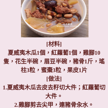
[
材料
]
夏威夷木瓜
1
個，紅蘿蔔
1
個，雞腳
10
隻，花生半碗，眉豆半碗，豬骨
1
斤，瑤
柱
3
粒，蜜棗
3
粒，果皮
1
片
[
做法
]
1.
夏威夷木瓜去皮去籽切大件；紅蘿蔔切
大件。
2.
雞腳剪去尖甲，連豬骨汆水。