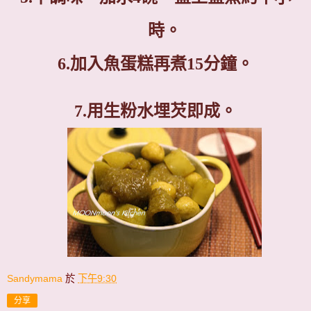
時。
6.
加入魚蛋糕再煮
15
分鐘。
7.
用生粉水埋芡即成。
Sandymama
於
下午9:30
分享