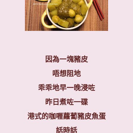
因為一塊豬皮
唔想阻地
乖乖地早一晚浸咗
昨日煮咗一碟
港式的咖喱蘿蔔豬皮魚蛋
話時話