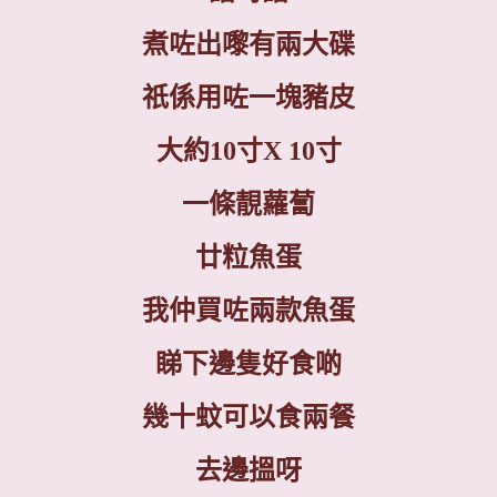
煮咗出嚟有兩大碟
祇係用咗一塊豬皮
大約
10
寸
X 10
寸
一條靚蘿蔔
廿粒魚蛋
我仲買咗兩款魚蛋
睇下邊隻好食啲
幾十蚊可以食兩餐
去邊搵呀