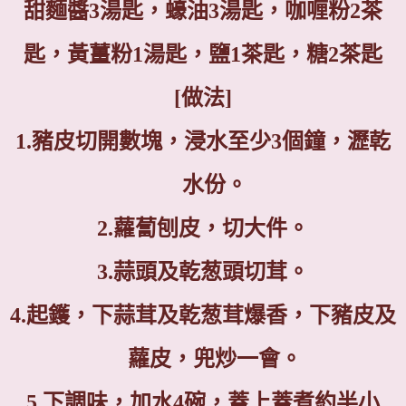
甜麵醬
3
湯匙，蠔油
3
湯匙，咖喱粉2茶
匙，黃薑粉1湯匙，鹽
1
茶匙，糖
2
茶匙
[
做法
]
1.
豬皮切開數塊，浸水至少
3
個鐘，瀝乾
水份。
2.
蘿蔔刨皮，切大件。
3.
蒜頭及乾葱頭切茸。
4.
起鑊，下蒜茸及乾葱茸爆香，下豬皮及
蘿皮，兜炒一會。
5.
下調味，加水
4
碗，蓋上蓋煮約半小