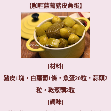
【
咖喱蘿蔔豬皮魚蛋
】
[
材料
]
豬皮
1
塊，白蘿蔔
1
條，魚蛋
20
粒，蒜頭
2
粒，乾葱頭
2
粒
[
調味
]