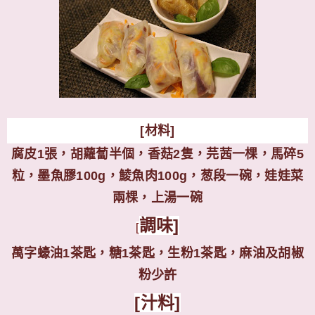
[
材料
]
腐皮
1
張，胡蘿蔔半個，香菇
2
隻，芫茜一棵，馬碎
5
粒，墨魚膠
100g
，鯪魚肉
100g
，葱段一碗，娃娃菜
兩棵，上湯一碗
調味
]
[
萬字蠔油
1
茶匙，糖
1
茶匙，生粉
1
茶匙，麻油及胡椒
粉少許
[
汁料
]