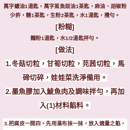
萬字蠔油
1
湯匙，萬字蒸魚豉油
1
茶匙，麻油、胡椒粉
少許，糖
1
茶匙，生粉
2
茶匙，水
1
湯匙，攪勻。
[
粉糊
]
麵粉
1
湯匙，水
1/2
湯匙拌勻。
[
做法
]
1.
冬菇切粒，甘筍切粒，芫茜切粒，馬
碲切碎，娃娃菜洗淨備用。
2.墨魚膠加入鯪魚肉及調味拌勻，再加
入
(1)
材料餡料。
3.
把腐皮一開四，先用濕布抹一抹，放入適量之餡，