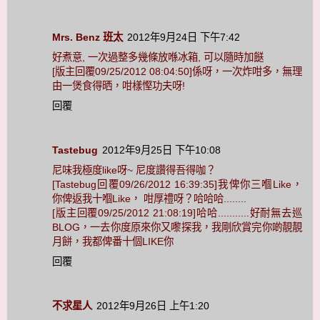
Mrs. Benz 班太
2012年9月24日 下午7:42
好煮意, 一次過整多幾條放喺冰箱, 可以隨時加餸
[版主回覆09/25/2012 08:04:50]係呀，一次炸咁多，無理
由一煲食得晒，咁樣慳功夫呀!
回覆
Tastebug
2012年9月25日 下午10:08
尼味我極度like呀~ 尼度讚得吾得咖？
[Tastebug回覆09/26/2012 16:39:35]我俾你三嗰Like，
你俾返我十嗰Like， 咁厚禮呀？哈哈哈........
[版主回覆09/25/2012 21:08:19]哈哈...........好耐無去巡
BLOG，一去你度原來你又嚟探我，我剛欣賞完你啲靚靚
月餅，我都俾番十個LIKE你
回覆
不求星人
2012年9月26日 上午1:20