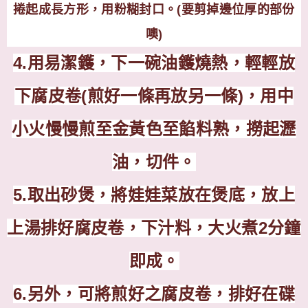
捲起成長方形，用粉糊封口。(要剪掉邊位厚的部份
噢)
4.
用易潔鑊，下一碗油鑊燒熱，輕輕放
下腐皮卷
(
煎好一條再放另一條
)
，用中
小火慢慢煎至金黃色至餡料熟，撈起瀝
油，切件。
5.
取出砂煲，將娃娃菜放在煲底，放上
上湯排好腐皮卷，下汁料，大火煮
2
分鐘
即成。
6.
另外，可將煎好之腐皮卷，排好在碟